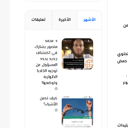
الأشهر
الأخيرة
تعليقات
من
د. محمد
منصور يشارك
في اكتشاف
تحتوي
جديد يحدد
يكسين السموم الخلوية التي تحتوي على ما يصل إلى 60 ٪ من حمض
المسؤول عن
توجيه الخلايا
،
الظهارية
تنوع
وتوضعها!
كيف ندمن
الأشياء؟
تيدات