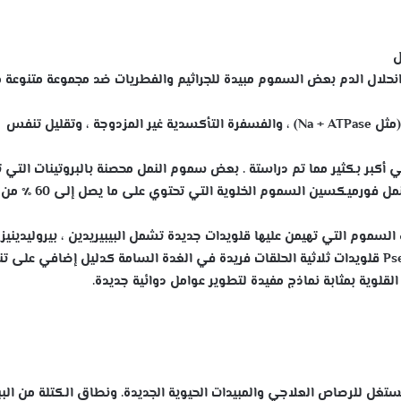
ل
انحلال الدم بعض السموم مبيدة للجراثيم والفطريات
ضد مجموعة متنوعة 
بالإضافة إلى ذلك لهذه الإفرازات أيضًا تثبيط الإنزيمات (مثل Na + ATPase) ، والفسفرة التأكسدية غير المزدوجة ، وتقليل تنفس
 أكبر بكثير مما تم دراستة
. بعض سموم النمل محصنة بالبروتينات التي 
على مجموعة متنوعة من الإنزيمات (مثل الليباز). ينتج النمل فورم
السموم التي تهيمن عليها قلويدات جديدة
تشمل البيبيريدين ، بيروليدينيز 
إندوليديزيدين ، بيروليدين. يولد النمل Pseudomyrmecine قلويدات ثلاثية الحلقات فريدة في الغدة السامة كدليل إضافي على 
لقلوية بمثابة نماذج مفيدة لتطوير عوامل دوائية جديدة.
 مستغل للرصاص العلاجي والمبيدات الحيوية الجديدة.
ونطاق الكتلة من البب