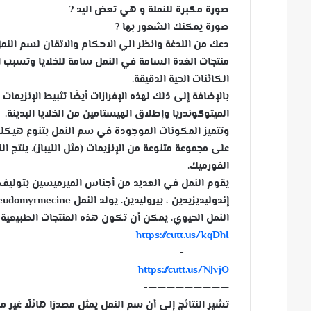
صورة مكبرة للنملة و هي تعض اليد
?
س
صورة يمكنك الشعور بها
?
ل
دعك من اللدغة وانظر الي ا
لاحكام والاتقان لسم النم
ب
منتجات الغدة السامة في النمل سامة للخلايا وتسبب 
ر
ي
الكائنات الحية الدقيقة
.
د
ا
الميتوكوندريا وإطلاق الهيستامين من الخلايا البدينة.
إ
وتتميز المكونات الموجودة في سم النمل
بتنوع هيكلي
ل
ك
الفورميك.
ت
يقوم النمل في العديد من أجناس الميرميسين
بتوليف 
ر
و
النمل الحيوي. يمكن أن تكون هذه المنتجات الطبيعية ا
ن
https://cutt.us/kqDhI
ي
—————-
ا
https://cutt.us/NJvjO
—————————-
تشير النتائج إلى أن سم النمل
يمثل مصدرًا هائلًا غير