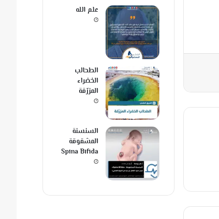
علم الله
الطحالب
الخضراء
المزرّقة
السنسنة
المشقوقة
Spina Bifida