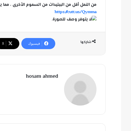
من النمل أقل من الببتيدات من السموم الأخرى ، مما 
https://cutt.us/Qymma
شاركها
فيسبوك
‫X
hosam ahmed