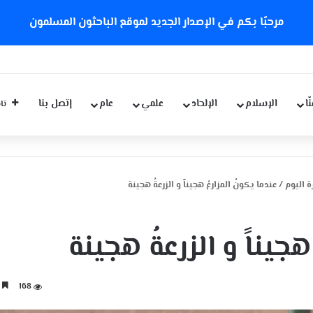
مرحبًا بكم في الإصدار الجديد لموقع الباحثون المسلمون
ّا
الإسلام
الإلحاد
علمي
عام
إتصل بنا
تاب
 اليوم
/
عندما يكونُ المزارعُ هجيناً و الزرعةُ هجينة
هجيناً و الزرعةُ هجينة
168
3 دقائق