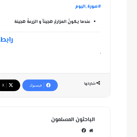
#صورة_اليوم
عندما يكونُ المزارعُ هجيناً و الزرعةُ هجينة
رابط 
.
شاركها
فيسبوك
‫X
الباحثون المسلمون
مو
في