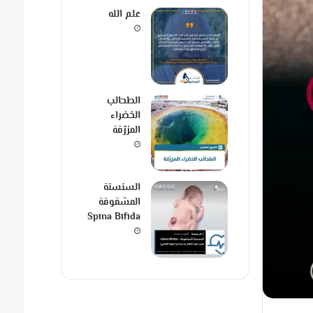
علم الله
الطحالب
الخضراء
المزرّقة
السنسنة
المشقوقة
Spina Bifida