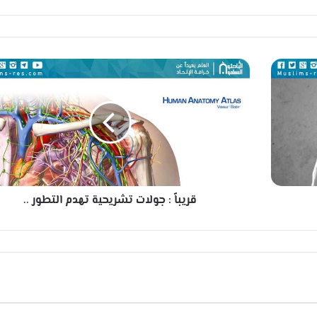
ق
ر
ي
ب
اً
:
ج
و
ل
قريباً : جولات تشريحية تهدم التطور ..
ا
ت
ت
ش
ر
ي
ح
ي