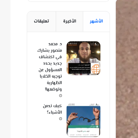
الأشهر
الأخيرة
تعليقات
د. محمد
منصور يشارك
في اكتشاف
جديد يحدد
المسؤول عن
توجيه الخلايا
الظهارية
وتوضعها!
كيف ندمن
الأشياء؟