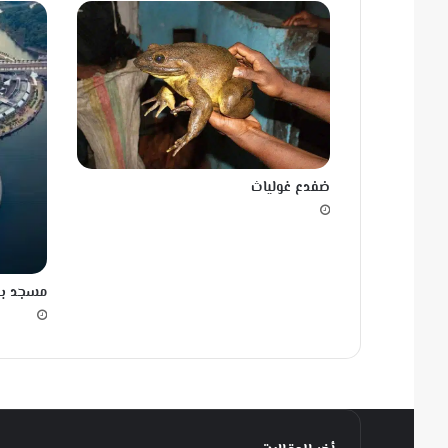
ضفدع غولياث
مسجد بوت