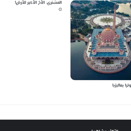
ة
المشتري: الأخ الأكبر للأرض!
ت
ه
د
م
ا
ل
ت
ط
و
ر
.
.
را بماليزيا