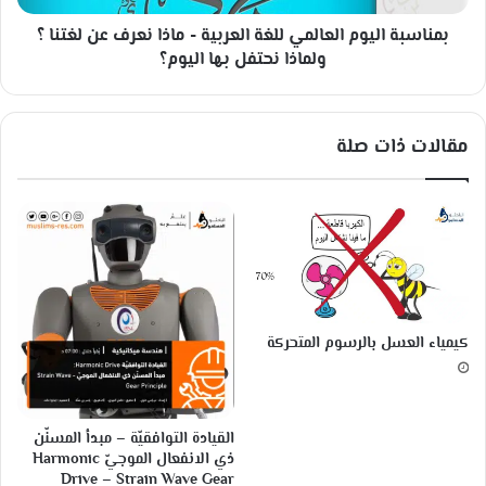
ت
ل
ط
بمناسبة اليوم العالمي للغة العربية - ماذا نعرف عن لغتنا ؟
ي
و
و
ولماذا نحتفل بها اليوم؟
ر
م
-
ا
ت
ل
مقالات ذات صلة
ش
ع
ا
ا
ب
ل
ه
م
ا
ي
ل
ل
ح
ل
م
غ
ض
ة
كيمياء العسل بالرسوم المتحركة
ا
ا
ل
ل
ن
ع
و
ر
القيادة التوافقيّة – مبدأ المسنّن
و
ب
ذي الانفعال الموجيّ Harmonic
ي
ي
Drive – Strain Wave Gear