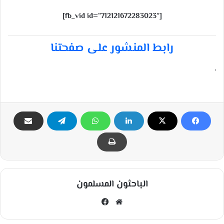
[fb_vid id=”712121672283023″]
رابط المنشور على صفحتنا
.
الباحثون المسلمون
مو
في
قع
سب