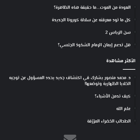
ن
ذ
العودة من الموت….ما حقيقة هذه الظاهرة؟
ي
ا
)
ن
كل ما تود معرفته عن سلالة كورونا الجديدة
ح
ت
سن الإياس 2
ف
ل
هل تدعم إيمان الإمام الشذوذ الجنسي؟
ب
ه
الأكثر مشاهدة
ا
ا
ل
د. محمد منصور يشارك في اكتشاف جديد يحدد المسؤول عن توجيه
الخلايا الظهارية وتوضعها!
ي
و
كيف ندمن الأشياء؟
م
؟
علم الله
الطحالب الخضراء المزرّقة