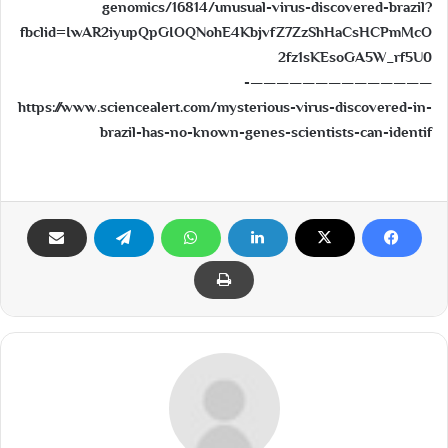
genomics/16814/unusual-virus-discovered-brazil?
fbclid=IwAR2iyupQpGIOQNohE4KbjvfZ7ZzShHaCsHCPmMcO
2fz1sKEsoGA5W_rf5U0
——————————————-
https://www.sciencealert.com/mysterious-virus-discovered-in-
brazil-has-no-known-genes-scientists-can-identif