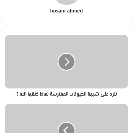
hosam ahmed
ل
ل
ر
د
ع
ل
ى
ش
ب
للرد على شبهة الحيونات المفترسة لماذا خلقها الله ؟
ه
ة
ا
ا
ل
ل
ح
ا
ي
س
و
ل