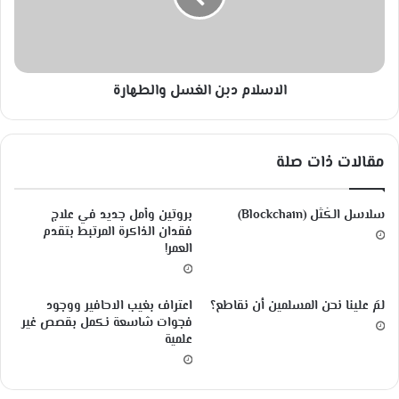
ن
ا
ا
م
ت
د
ا
ب
ل
الاسلام دبن الغسل والطهارة
ن
م
ا
ف
ل
ت
غ
مقالات ذات صلة
ر
س
س
ل
ة
و
سلاسل الكُتَل (Blockchain)
بروتين وأمل جديد في علاج
ل
ا
فقدان الذاكرة المرتبط بتقدم
م
ل
العمر!
ا
ط
ذ
ه
ا
ا
لمَ علينا نحن المسلمين أن نقاطع؟
اعتراف بغيب الاحافير ووجود
خ
ر
فجوات شاسعة نكمل بقصص غير
ل
ة
علمية
ق
ه
ا