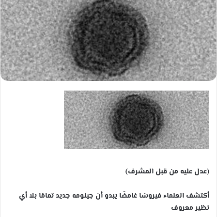
س
ل
ب
ر
ي
د
ا
إ
ل
ك
ت
ر
و
ن
ي
(عدل عليه من قبل المشرف)
ا
أكتشف العلماء فيروسًا غامضًا يبدو أن جينومه جديد تمامًا بلا أي
نظير معروف