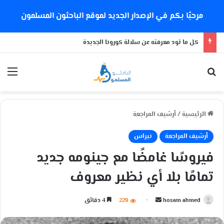
مرحبًا بكم في الإصدار الجديد لموقع الباحثون المسلمون
كل ما تود معرفته عن سلالة كورونا الجديدة
بحث عن
الق
الرئيسية
/
أرشيف المراجعة
أرشيف المراجعة
نبراس
فيروسًا غامضًا مع جينومه جديد
تمامًا بلا أي نظير معروف
hosam ahmed
أ
229
4 دقائق
ر