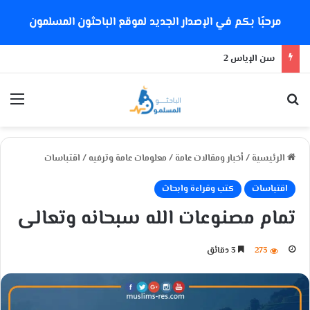
مرحبًا بكم في الإصدار الجديد لموقع الباحثون المسلمون
سن الإياس 2
بحث عن
الق
الرئيسية
/
أخبار ومقالات عامة
/
معلومات عامة وترفيه
/
اقتباسات
اقتباسات
كتب وقراءة وابحاث
تمام مصنوعات الله سبحانه وتعالى
273
3 دقائق