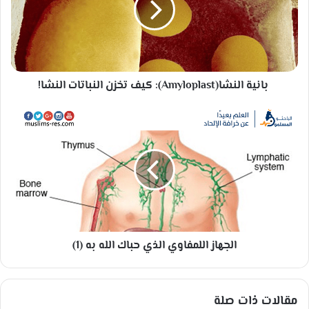
ي
ة
ا
ل
ن
بانية النشا(Amyloplast): كيف تخزن النباتات النشا!
ش
ا
(
ا
A
ل
m
ج
y
ه
l
ا
o
ز
p
ا
l
ل
a
ل
s
الجهاز اللمفاوي الذي حباك الله به (1)
م
t
ف
)
ا
:
و
مقالات ذات صلة
ك
ي