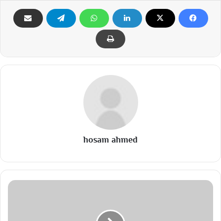
hosam ahmed
ج
م
ا
ع