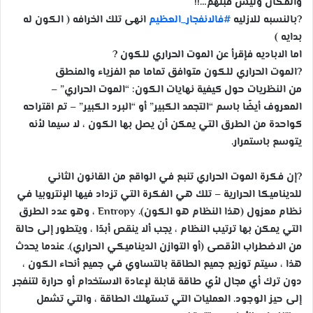
والمكان وليس قبلهم…!!
ب
?
بالنسبه للازليه
#فالانفجار_العظيم
انهى تلك الخرافه ( الكون له
ر
بدايه )
ي
د
اما الاباديه فإقرأ عن الموت الحراري للكون
?
ا
?
الموت الحراري للكون متوافق تماما مع الفزياء والمنطق
إ
من النظريات حول كيفية نهايات الكون: “الموت الحراري” –
ل
المعروف أيضًا باسم “التجمد الكبير” أو “البرد الكبير” – تم اقتراحه
ك
كواحدة من الطرق التي يمكن أن يصل بها الكون ، لا سيما لأنه
ت
يتوسع باستمرار.
ر
و
?
إن فكرة الموت الحراري تنبع في الواقع من القانون الثاني
ن
للديناميكا الحرارية – تلك هي الفكرة التي تزداد فيها الإنتروبيا في
ي
نظام معزول (هذا النظام هو الكون). Entropy ، وهو عدد الطرق
ا
التي يمكن بها ترتيب النظام ، يجب ألا ينقص أبدًا ، ويتطور إلى حالة
من الاضطراب الأقصى (أو التوازن الديناميكي الحراري). عندما يحدث
هذا ، سيتم توزيع جميع الطاقة بالتساوي في جميع أنحاء الكون ،
دون ترك أي مجال لأي طاقة قابلة لإعادة الاستخدام أو حرارة لتنفجر
إلى حيز الوجود. العمليات التي تستهلك الطاقة ، والتي تشمل