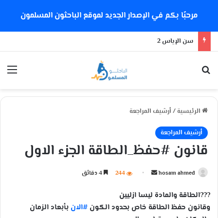
مرحبًا بكم في الإصدار الجديد لموقع الباحثون المسلمون
سن الإياس 2
بحث عن
الق
الرئيسية
/
أرشيف المراجعة
أرشيف المراجعة
قانون #حفظ_الطاقة الجزء الاول
hosam ahmed
أ
244
4 دقائق
ر
?
?
?
الطاقة والمادة ليسا ازليين
س
وقانون حفظ الطاقة خاص بحدود الكون
#الان
بأبعاد الزمان
ل