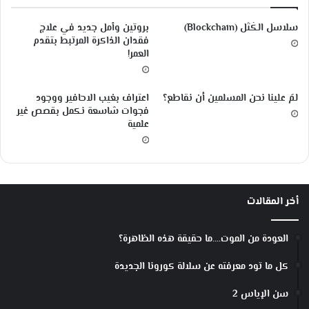
د
ق
أ
ة
سلاسل الكُتَل (Blockchain)
بروتين وأمل جديد في علاج
ز
ا
فقدان الذاكرة المرتبط بتقدم
ع
ل
العمر!
ج
ج
ه
ز
م
ء
لمَ علينا نحن المسلمين أن نقاطع؟
اعتراف بغيب الاحافير ووجود
ت
ا
فجوات شاسعة نكمل بقصص غير
أ
ل
علمية
ث
ث
ي
ا
ر
ن
ا
ي
ل
أخر المقالات
ق
ر
آ
العودة من الموت….ما حقيقة هذه الظاهرة؟
ن
كل ما تود معرفته عن سلالة كورونا الجديدة
سن الإياس 2