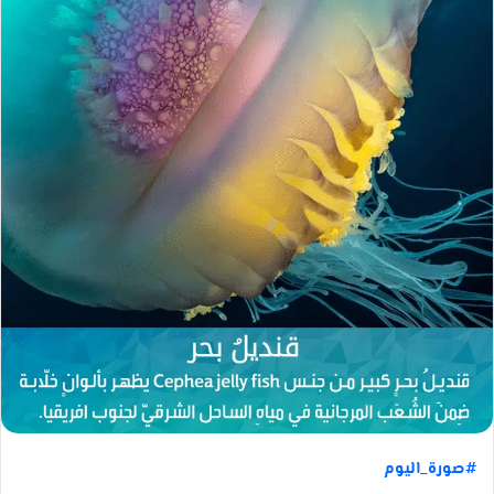
ب
ر
ي
د
ا
إ
ل
ك
ت
ر
و
ن
ي
ا
#صورة_اليوم