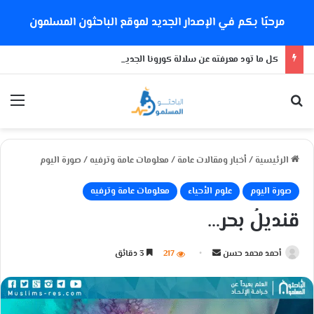
مرحبًا بكم في الإصدار الجديد لموقع الباحثون المسلمون
كل ما تود معرفته عن سلالة كورونا الجديدة
بحث عن
الق
الرئيسية
/
أخبار ومقالات عامة
/
معلومات عامة وترفيه
/
صورة اليوم
صورة اليوم
علوم الأحياء
معلومات عامة وترفيه
قنديلُ بحر…
أحمد محمد حسن
أ
217
3 دقائق
ر
س
ل