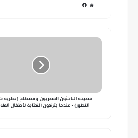
مو
في
قع
سب
الوي
وك
ب
ف
ض
ي
ح
ة
ا
ل
ب
ا
فضيحة الباحثون المصريون ومصطلح (نظرية ح
ح
ث
التطور) - عندما يتركون الكتابة لأطفال الملا
و
ن
ا
ل
م