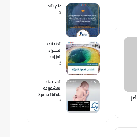
علم الله
الطحالب
الخضراء
المزرّقة
السنسنة
المشقوقة
Spina Bifida
عز