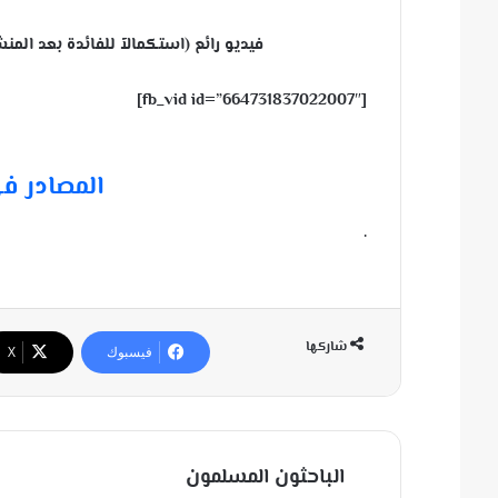
فيديو رائع (استكمالاً للفائدة بعد الم
[fb_vid id=”664731837022007″]
المصادر ف
.
شاركها
فيسبوك
‫X
الباحثون المسلمون