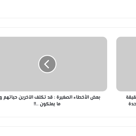
ب
ع
ض
ا
ل
أ
خ
ط
ا
قيقة
بعض الأخطاء الصغيرة : قد تكلف الآخرين حياتهم وأ
ء
حدة
ا
ما يملكون ..!!
ل
ص
غ
ي
ر