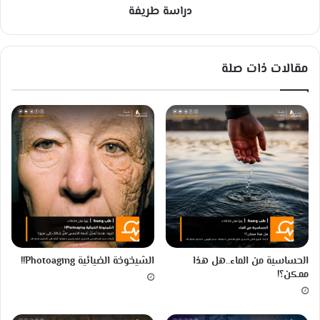
ة
دراسة طريفة
ة
ي
و
م
مقالات ذات صلة
يً
ا
الحساسية من الماء..هل هذا
الشيخوخة الضيائية Photoaging!!
ممكن؟!