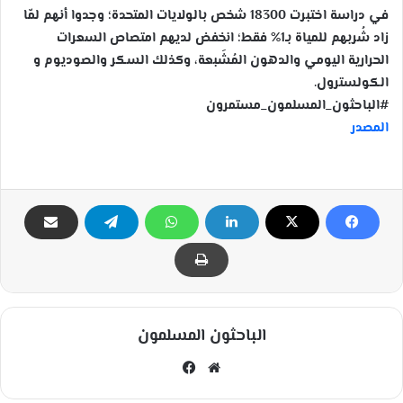
في دراسة اختبرت 18300 شخص بالولايات المتحدة؛ وجدوا أنهم لمّا
زاد شُربهم للمياة بـ1% فقط؛ انخفض لديهم امتصاص السعرات
الحرارية اليومي والدهون المُشَبعة، وكذلك السكر والصوديوم و
الكولسترول.
#الباحثون_المسلمون_مستمرون
المصدر
الباحثون المسلمون
مو
في
قع
سب