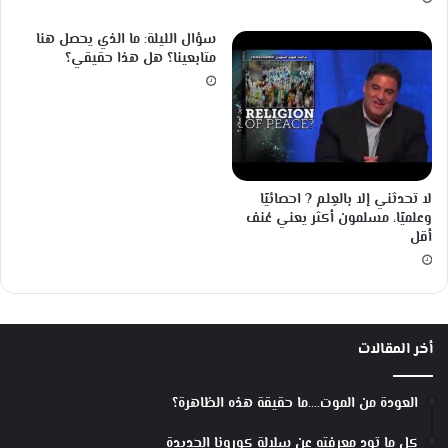
م
ا
سؤال الليلة: ما الذي يحصل هنا
ل
متابعينا؟ هل هذا حقيقي؟
ق
ن
ب
ل
ة
ا
ل
لا تحدثني إلا بالعِلم ? احصائيًا
وعلميًا، مسلمون أكثر يعني عُنف
ذ
أقل
ر
ي
ة
؟
أخر المقالات
العودة من الموت….ما حقيقة هذه الظاهرة؟
كل ما تود معرفته عن سلالة كورونا الجديدة