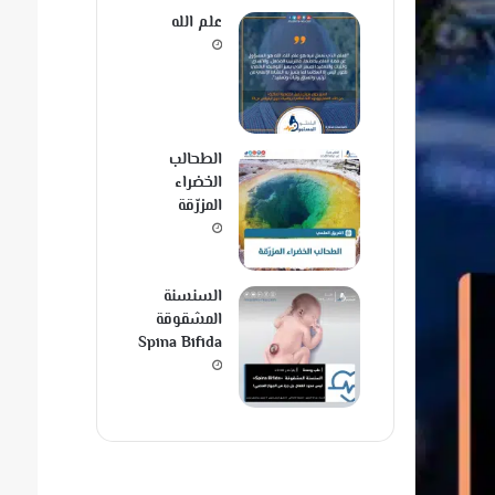
علم الله
الطحالب
الخضراء
المزرّقة
السنسنة
المشقوقة
Spina Bifida