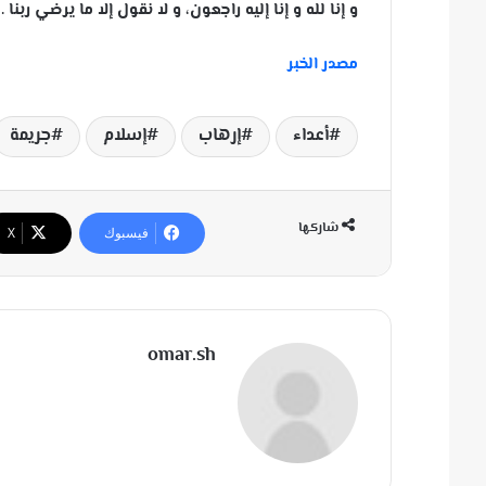
و إنا لله و إنا إليه راجعون، و لا نقول إلا ما يرضي ربنا .
مصدر الخبر
أعداء
إرهاب
إسلام
جريمة
شاركها
فيسبوك
‫X
omar.sh