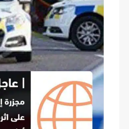
ن
ي
ا