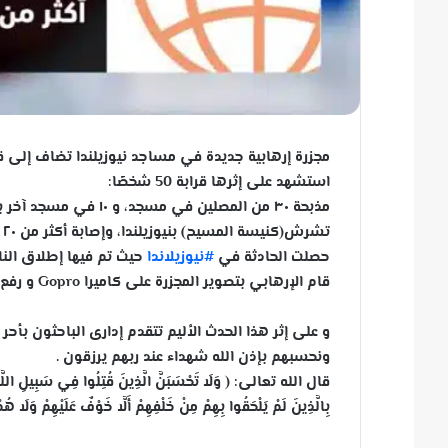
مجزرة إرهابية جديدة في مساجد نيوزيلندا تضاف إلى قا
استشهد على إثرها قرابة 50 شخصًا:
مذبحة ٣٠ من المصلين في مسجد، و ١٠ في مسجد آخر بمدينة كرايست
تشرش(كنيسة المسيح) بنيوزيلندا، وإصابة أكثر من ٢٠ بجروح خطيرة حتى الآن.
حصلت الحادثة في
#
نيوزيلاندا
حيث تم فيها إطلاق النار لمدة ٢٠ دقيقة قبل أن تفرغ الذخيرة و ذلك أثنا
قام الإرهابي بتصوير المجزرة على كاميرا Gopro و رفع الفيديو Live على الفيسبوك أثناء جريمته الوحشية .
و على إثر هذا الحدث الأليم تتقدم إدارى الباحثون بأحر
ونحسبهم بإذن الله شهداء عند ربهم يرزقون .
قال الله تعالى: ﴿ وَلَا تَحْسَبَنَّ الَّذِينَ قُتِلُوا فِي سَبِيلِ اللَّهِ أَمْو
بِالَّذِينَ لَمْ يَلْحَقُوا بِهِمْ مِنْ خَلْفِهِمْ أَلَّا خَوْفٌ عَلَيْهِمْ وَلَا هُمْ