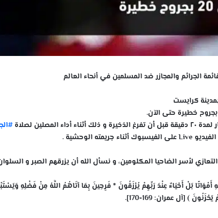
ئمة الجرائم والمجازر ضد المسلمين في أنحاء العالم
ء أداء المصلين لصلاة
#
الج
 التعازي لأسر الضاحيا المكلومين، و نسأل الله أن يزرقهم الصبر و السلوان
َاتًا بَلْ أَحْيَاءٌ عِنْدَ رَبِّهِمْ يُرْزَقُونَ * فَرِحِينَ بِمَا آتَاهُمُ اللَّهُ مِنْ فَضْلِهِ وَيَسْتَ
 يَحْزَنُونَ ﴾ [آل عمران: 169-170].