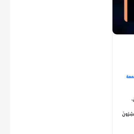
معة
،
بْشِرُونَ