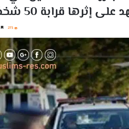
 إثرها قرابة 50 شخصًا
273
4 دقائق