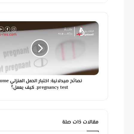
ن
ص
ا
ئ
ح
ص
ي
د
ل
نصائح صيدلانية: اختبار الحمل ال
ا
ن
pregnancy test. كيف يعمل؟
ي
ة
:
ا
خ
مقالات ذات صلة
ت
ب