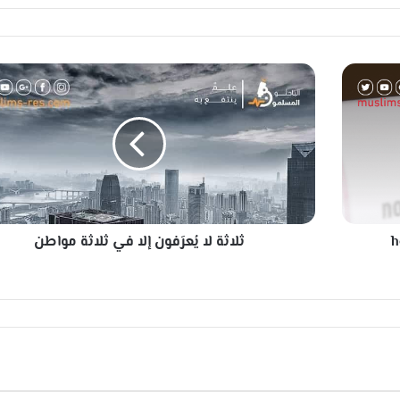
ث
ل
ا
ث
ة
ل
ا
يُ
ع
منزلي home
ثلاثة لا يُعرَفون إلا في ثلاثة مواطن
رَ
ف
و
ن
إ
ل
ا
ف
ي