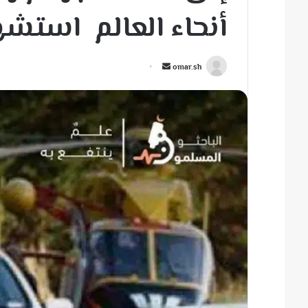
أنحاء العالم استشهد على
أ
omar.sh
ر
س
ل
ب
ر
ي
د
ا
إ
ل
ك
ت
ر
و