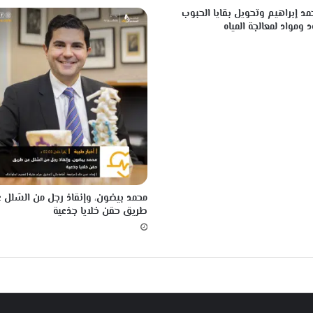
ث
مد إبراهيم وتحويل بقايا الحبوب
ل
 ومواد لمعالجة المياه
ا
ث
ة
م
و
ا
ط
ن
محمد بيضون، وإنقاذ رجل من الشلل 
طريق حقن خلايا جذعية