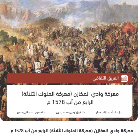
ب
ب
ر
ر
ي
ي
د
د
ا
ا
إ
إ
ل
ل
ك
ك
ت
ت
ر
ر
و
و
ن
ن
ي
ي
ا
ا
معركة وادي المخازن (معركة الملوك الثلاثة) الرابع من آب 1578 م