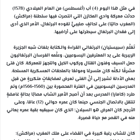
في مثل هذا اليوم (4) آب (أغسطس) من العام الميلادي (1578)
حدثت معركة وادي المخازن التي انتصرت فيها سلطنة (مراكش)
(المغرب حاليًا) على تحالفٍ صليبيٍّ تقوده البرتغال، الأمر الذي أدى
إلى فقدان البرتغال سيطرتها على أراضيها.
تَعَلَّم (سبيستيان) البرتغالي القراءة والكتابة بلغات شبه الجزيرة
الإيبرية على يد المعترفين اليسوعيين، وعلَّمه الفرسان البرتغاليون
حمل السيف وفنون القتال وركوب الخيل والتجهز للمعركة. كان فتىً
مشرقًا لكنَّه كان متسرعًا ومولعًا بالملحقات العسكرية المسلحة.
بعض الأدلة تشير إلى أنَّ الفتى تعرض لمضايقاتٍ متكررةٍ من قبل
المدرسين اليسوعيين في الفترة المحصورة بين (1560-1566م) وتم
طرد (كامارا) المدرس بعد أن أصبح الأمير الشاب مصابًا بحالةٍ غامضةٍ
تنتقل بالاتصال الجنسي حينما كان عمره حوالي (12) عامًا، وعلى
الأرجح كان المرض هو السيلان؛ الذي كان سيبقيه بقية عمره يعاني
منه في القصر مع حياة قصيرة.
كان للشاب رغبة كبيرة في القضاء على ملك المغرب (مراكش)؛