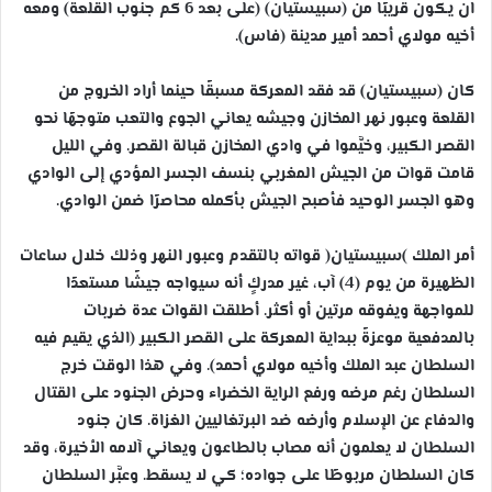
ان يكون قريبًا من (سبيستيان) (على بعد 6 كم جنوب القلعة) ومعه
أخيه مولاي أحمد أمير مدينة (فاس).
كان (سبيستيان) قد فقد المعركة مسبقًا حينما أراد الخروج من
القلعة وعبور نهر المخازن وجيشه يعاني الجوع والتعب متوجهًا نحو
القصر الكبير، وخيَّموا في وادي المخازن قبالة القصر. وفي الليل
قامت قوات من الجيش المغربي بنسف الجسر المؤدي إلى الوادي
وهو الجسر الوحيد فأصبح الجيش بأكمله محاصرًا ضمن الوادي.
أمر الملك )سبيستيان( قواته بالتقدم وعبور النهر وذلك خلال ساعات
الظهيرة من يوم (4) آب، غير مدركٍ أنه سيواجه جيشًا مستعدًا
للمواجهة ويفوقه مرتين أو أكثر. أطلقت القوات عدة ضربات
بالمدفعية موعزةً ببداية المعركة على القصر الكبير (الذي يقيم فيه
السلطان عبد الملك وأخيه مولاي أحمد). وفي هذا الوقت خرج
السلطان رغم مرضه ورفع الراية الخضراء وحرض الجنود على القتال
والدفاع عن الإسلام وأرضه ضد البرتغاليين الغزاة. كان جنود
السلطان لا يعلمون أنه مصاب بالطاعون ويعاني آلامه الأخيرة، وقد
كان السلطان مربوطًا على جواده؛ كي لا يسقط. وعبَّر السلطان