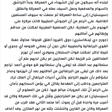
لجنده أنه سيكون من أول الشهداء في المعركة. وبدأ التراشق
بالسهام والمدفعية وعمل السيف عمله في المعركة وانطلق
(سبيستيان) إلى ساحة المعركة ثم عصفت به سيوف المسلمين
الغاضبة، على الرغم من أن الجبوش الصليبية كانت مركزة على
الهجوم على المغاربة، لكن المدفعية المغربية تمكنت من صدهم
وإبقائهم في أماكنهم.
(جورج دي لينكاستري) دوق (آفيرو) أطلق هجومًا؛ محاولًا حفظ
القوى البرتغالية والصليبية لكن دون أن يعطي هجومه أي جدوى أو
نتيجة تذكر. تمكنت قوات السلطان ومولاي أحمد أن تهزم
المتحالفين شر هزيمة لكن المحاربين لم يكن لديهم علم أن
سلطانهم عبد الملك قد توفي وأن سلطانهم هو مولاي أحمد. تراجع
بعد ذلك مَن تبقى مِن البرتغالين من أماكنهم بعد أن انهزموا وصاح
نبلاؤهم بأن عليهم التراجع. وتَدَّعِي أدبيات البرتغال أن الملك ترك
المتراجعين وذهب إلى المقدمة يقاتل كي يؤمن انسحابهم بأمان.
على الرغم أنَّ تلك المرويات مبالغ فيها، لكن من المعلوم أن
(سبيستيان) لم يكن مع المتراجعين وقُتل في تلك المعركة وكان قد
أصيب مرة واحدة قبل أن يموت، أما محمد الثاني فقد هرب من
المعركة وكان من الفارين وانتشلت جثته من نهر المخازن. وقد أضاف