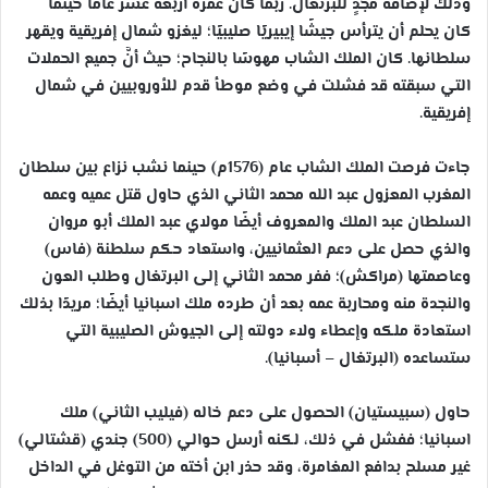
وذلك لإضافة مجدٍ للبرتغال. ربما كان عمره أربعة عشر عامًا حينما
كان يحلم أن يترأس جيشًا إيبيريًا صليبيًا؛ ليغزو شمال إفريقية ويقهر
سلطانها. كان الملك الشاب مهوسًا بالنجاح؛ حيث أنَّ جميع الحملات
التي سبقته قد فشلت في وضع موطأ قدم للأوروبيين في شمال
إفريقية.
جاءت فرصت الملك الشاب عام (1576م) حينما نشب نزاع بين سلطان
المغرب المعزول عبد الله محمد الثاني الذي حاول قتل عميه وعمه
السلطان عبد الملك والمعروف أيضًا مولاي عبد الملك أبو مروان
والذي حصل على دعم العثمانيين، واستعاد حكم سلطنة (فاس)
وعاصمتها (مراكش)؛ ففر محمد الثاني إلى البرتغال وطلب العون
والنجدة منه ومحاربة عمه بعد أن طرده ملك اسبانيا أيضًا؛ مريدًا بذلك
استعادة ملكه وإعطاء ولاء دولته إلى الجيوش الصليبية التي
ستساعده (البرتغال – أسبانيا).
حاول (سبيستيان) الحصول على دعم خاله (فيليب الثاني) ملك
اسبانيا؛ ففشل في ذلك، لكنه أرسل حوالي (500) جندي (قشتالي)
غير مسلح بدافع المغامرة، وقد حذر ابن أخته من التوغل في الداخل