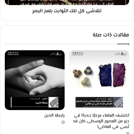
أ
ت
ن
تتلاشى كل تلك الثوابت بلمح البصر
ل
ف
ك
س
ا
ه
ل
مقالات ذات صلة
م
ث
و
ا
ب
ت
ب
ل
م
ح
ا
ل
ب
ص
اكتشف العلماء مركبًا جديدًا في
رابطة الدين
ر
حبر من العصور الوسطى كان قد
نُسي في الماضي!