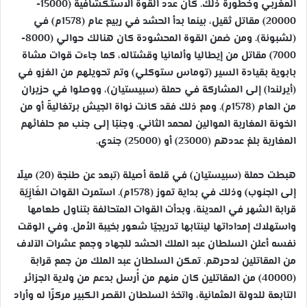
المغربي وخطورة ذلك. كان عدد القوة الاستكشافية (15000-
20000) مقاتل ثقيل، بينما بدأ الحشد في ربيع عام (1578م) في
(لشبونة). ومن ضمن القوة المحشودة كان هنالك حوالي (8000-
7000) مقاتل من إيطاليا وألمانيا وقشتاله، كما جاءت قوات مشاة
بابوية بقيادة السير (توماس ستوكلي) وتم تحويلهم من الغزو في
(أيرلندا) إلى المشاركة في حملة (سبيستيان)، ووصلوا في حزيران
من العام (1578م). ومع ذلك فقد كانت نواة الجيش برتغاليةً أو من
الخونة المغاربة الموالين لمحمد الثاني. وجنبًا إلى جنب مع حلفائهم
المغاربة بلغ عددهم (23000) أو (25000) جندي.
هبطت حملة (سبيستيان) في قلعة أصيلة (تبعد عن طنجة (20) ميلًا
إلى الجنوب) وذلك في بداية تموز (1578م). استمرت القوات الغَازِيَة
قرابة الشهر في المدينة، وبدأت القوات المتحالفة بتناول طعامها
واستهلاك إمداداتها لينتابها تدريجيًا شعور بخيبة الأمل. وفي الوقت
نفسه أعلن السلطان عبد الملك الحشد للجهاد وجمع عشرات الآلاف
من المقاتلين لدحرهم. تمكن السلطان عبد الملك من جمع قرابة
(40000) من المقاتلين كان منهم من أُرسل بدعم من ولاية الجزائر
التابعة للدولة العثمانية، واتخذ السلطان القصر الكبير مركزًا له وأراد