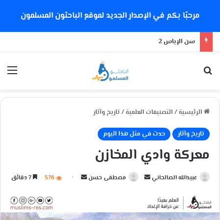
مرحبًا بكم في الإصدار الجديد لموقع الباحثون المسلمون
سن الإياس 2
بحث عن
الق
الرئيسية
/
التصنيفات العلمية
/
تاريخ وآثار
تاريخ وآثار
حدث في مثل هذا اليوم
معركة وادي المخازن
عبيدالله الصالحاني
أ
مصطفى حسن
أ
576
7 دقائق
ر
ر
س
س
ل
ل