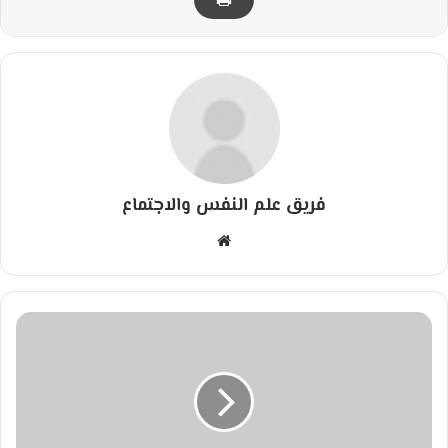
فريق علم النفس والاجتماع
مو
قع
الوي
ب
أ
و
ج
د
ق
ي