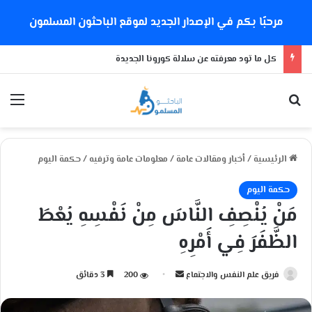
مرحبًا بكم في الإصدار الجديد لموقع الباحثون المسلمون
كل ما تود معرفته عن سلالة كورونا الجديدة
بحث عن
الق
الرئيسية
/
أخبار ومقالات عامة
/
معلومات عامة وترفيه
/
حكمة اليوم
حكمة اليوم
مَنْ يُنْصِفِ النَّاسَ مِنْ نَفْسِهِ يُعْطَ
الظَّفَرَ فِي أَمْرِهِ
فريق علم النفس والاجتماع
أ
200
3 دقائق
ر
س