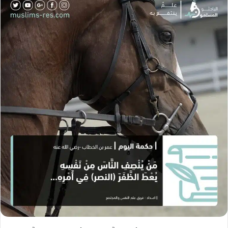
ل
ب
ر
ي
د
ا
إ
ل
ك
ت
ر
و
ن
ي
ا