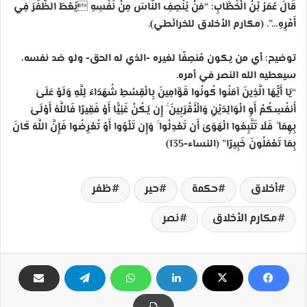
قَالَ عُمَرُ بْنُ الْخَطَّابِ: “مَنْ يُنْصِفِ النَّاسَ مِنْ نَفْسِهِ يُعْطَ الظَّفَرَ فِي
أَمْرِهِ…”. (مكارم الأخلاق للخرائطي).
توضيح: أي من يكون مُنصِفًا لغيره -الذي له الحق- ولو ضد نفسه،
سيعطيه الله النصر في أمره.
“يَا أَيُّهَا الَّذِينَ آمَنُوا كُونُوا قَوَّامِينَ بِالْقِسْطِ شُهَدَاءَ لِلَّهِ وَلَوْ عَلَىٰ
أَنفُسِكُمْ أَوِ الْوَالِدَيْنِ وَالْأَقْرَبِينَ ۚ إِن يَكُنْ غَنِيًّا أَوْ فَقِيرًا فَاللَّهُ أَوْلَىٰ
بِهِمَا ۖ فَلَا تَتَّبِعُوا الْهَوَىٰ أَن تَعْدِلُوا ۚ وَإِن تَلْوُوا أَوْ تُعْرِضُوا فَإِنَّ اللَّهَ كَانَ
بِمَا تَعْمَلُونَ خَبِيرًا” (النساء-135)
أخلاق
حكمة
حير
ظفر
مكارم الأخلاق
نصر