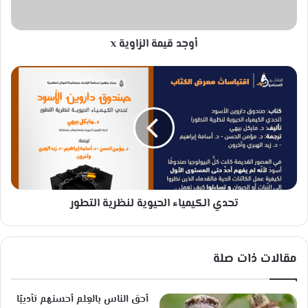
م
ة
ا
أوجد قيمة الزاوية x
ل
ز
ا
ت
و
ح
ي
د
ة
ي
x
ا
ل
ك
ي
م
تحدي الكيمياء الحيوية لنظرية التطور
ي
ا
ء
ا
مقالات ذات صلة
ل
ح
ي
أحق الناس بالعِلم أحسنهم تأديبًا
و