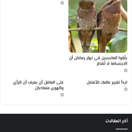
ي
ة
ل
ن
ظ
ر
ي
ة
ا
‏بلّغوا العابسين في نهار رمضان أن
ل
الابتسامة لا تُفطر
ت
ط
و
ابدأ تغيير عالمك للأفضل
على العاقل أن يعرف أن الرأي
ر
والهوى متعاديان
أخر المقالات