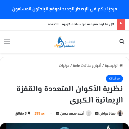
مرحبًا بكم في الإصدار الجديد لموقع الباحثون المسلمون
كل ما تود معرفته عن سلالة كورونا الجديدة
بحث عن
الق
الرئيسية
/
أخبار ومقالات عامة
/
مرئيات
مرئيات
نظرية الأكوان المتعددة والقفزة
الإيمانية الكبرى
معاذ عياش
أ
أحمد محمد حسن
أ
255
3 دقائق
ر
ر
س
س