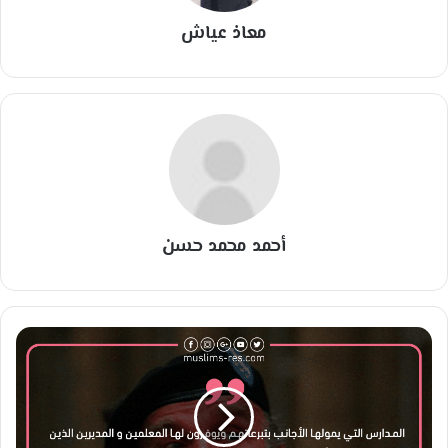
معاذ عياش
أحمد محمد حسن
ا
ل
م
د
ا
ر