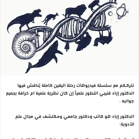
ب
ر
ي
د
ا
إ
ل
ك
ت
ر
و
ن
نترككم مع سلسلة فيديوهات رحلة اليقين كاملة يُناقش فيها
ي
الدكتور إياد قنيبي التطور علمياً إن كان نظرية علمية ام خرافة بجميع
ا
جوانبه .
الدكتور إياد هو كاتب ودكتور جامعي ومكتشف في مجال علم
الأدوية: