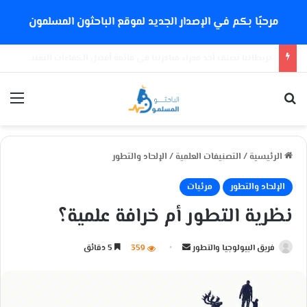
مرحبًا بكم في الإصدار الجديد لموقع الباحثون المسلمون
هل خلق العلماء مادة من العدم؟
بحث عن
الق
الرئيسية
/
التصنيفات العلمية
/
الإلحاد والتطور
الإلحاد والتطور
مرئيات
نظرية التطور أم خرافة علمية؟
فريق البيولوجيا والتطور
أ
359
5 دقائق
ر
س
ل