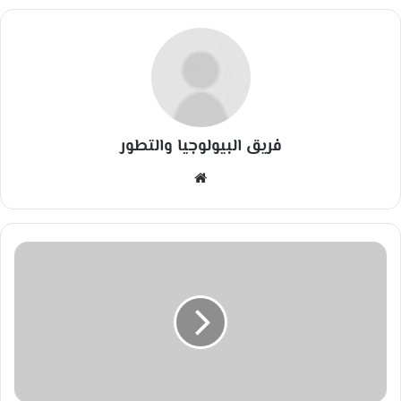
فريق البيولوجيا والتطور
مو
قع
الوي
ب
ه
ل
ت
ع
ت
ق
د
أ