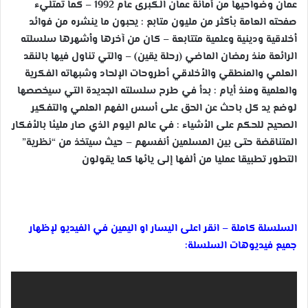
عمان وضواحيها من أمانة عمان الكبرى عام 1992 – كما تمتليء
صفحته العامة بأكثر من مليون متابع : يحبون ما ينشره من فوائد
أخلاقية ودينية وعلمية متتابعة – كان من آخرها وأشهرها سلسلته
الرائعة منذ رمضان الماضي (رحلة يقين) – والتي تناول فيها بالنقد
العلمي والمنطقي والأخلاقي أطروحات الإلحاد وشبهاته الفكرية
والعلمية ومنذ أيام : بدأ في طرح سلسلته الجديدة التي سيخصصها
لوضع يد كل باحث عن الحق على أسس الفهم العلمي والتفكير
الصحيح للحكم على الأشياء : في عالم اليوم الذي صار مليئا بالأفكار
المتناقضة حتى بين المسلمين أنفسهم – حيث سيتخذ من “نظرية”
التطور تطبيقا عمليا من ألفها إلى يائها كما يقولون
السلسلة كاملة – انقر اعلى اليسار او اليمين في الفيديو لإظهار
جميع فيديوهات السلسلة: