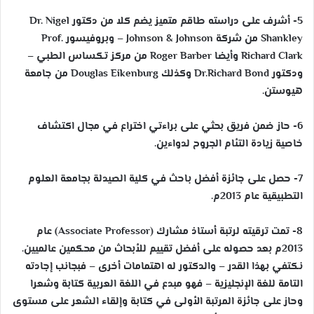
5- أشرف على دراسته طاقم متميز يضم كلا من دكتور Dr. Nigel
Shankley من شركة Johnson & Johnson – وبروفيسور Prof.
Richard Clark وأيضا Roger Barber من مركز تكساس الطبي –
ودكتور Dr.Richard Bond وكذلك Douglas Eikenburg من جامعة
هيوستن.
6- حاز ضمن فريق بحثي على براءتي اختراع في مجال اكتشاف
خاصية زيادة التئام الجروح لدواءين.
7- حصل على جائزة أفضل باحث في كلية الصيدلة بجامعة العلوم
التطبيقية عام 2013م.
8- تمت ترقيته لرتبة أستاذ مشارك (Associate Professor) عام
2013م بعد حصوله على أفضل تقييم للأبحاث من محكمين عالميين.
نكتفي بهذا القدر – والدكتور له اهتمامات أخرى – فبجانب إجادته
التامة للغة الإنجليزية – فهو مبدع في اللغة العربية كتابة وشعرا
وحاز على جائزة المرتبة الأولى في كتابة وإلقاء الشعر على مستوى