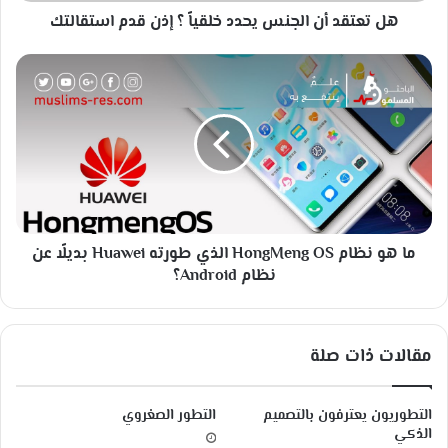
ن
هل تعتقد أن الجنس يحدد خلقياً ؟ إذن قدم استقالتك
ا
ل
ج
م
ن
ا
س
ه
ي
و
ح
ن
د
ظ
د
ا
خ
م
ل
H
ق
ما هو نظام HongMeng OS الذي طورته Huawei بديلًا عن
o
ي
n
نظام Android؟
اً
g
؟
M
إ
e
مقالات ذات صلة
ذ
n
ن
g
ق
O
التطوريون يعترفون بالتصميم
التطور الصغروي
د
S
الذكي
م
ا