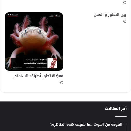
ا
ل
س
ذ
بين التطور و العقل
ت
ي
ق
ط
ا
و
ل
ر
ت
ت
ك
ه
H
u
a
w
مُعضِلة تطور أطراف السلمندر.
e
i
ب
د
ي
أخر المقالات
لً
ا
ع
العودة من الموت….ما حقيقة هذه الظاهرة؟
ن