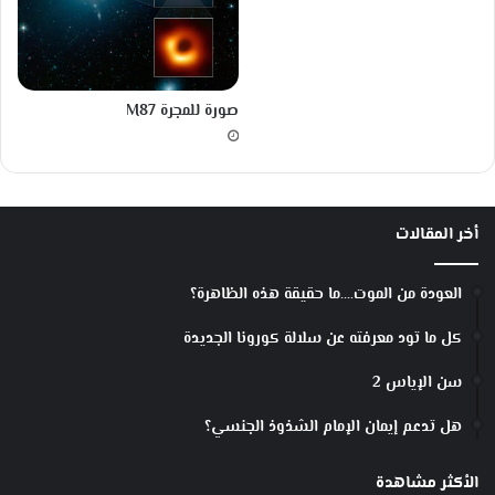
ق
ا
ت
ل
صورة للمجرة M87
ة
:
ي
ه
د
م
أخر المقالات
و
ن
العودة من الموت….ما حقيقة هذه الظاهرة؟
ا
ل
كل ما تود معرفته عن سلالة كورونا الجديدة
ت
ط
سن الإياس 2
و
ر
هل تدعم إيمان الإمام الشذوذ الجنسي؟
و
ا
الأكثر مشاهدة
ل