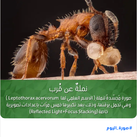
#صورة_اليوم