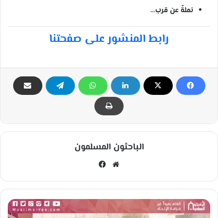
نملةٌ عن قرب…
رابط المنشور على صفحتنا
الباحثون المسلمون
مو
في
قع
سب
الوي
وك
ب
ل
ي