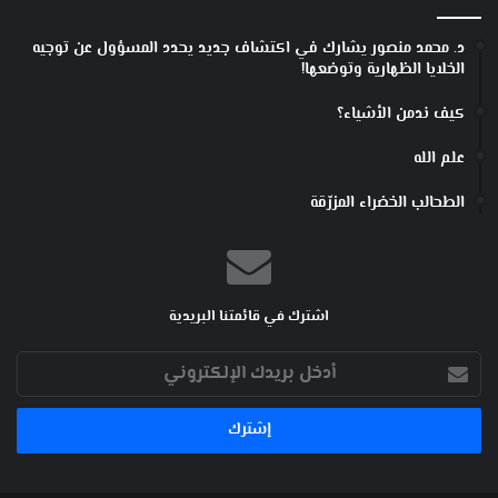
ا
ن
د. محمد منصور يشارك في اكتشاف جديد يحدد المسؤول عن توجيه
ت
الخلايا الظهارية وتوضعها!
خ
ا
كيف ندمن الأشياء؟
ب
ا
علم الله
ل
ط
الطحالب الخضراء المزرّقة
ب
ي
ع
ي
اشترك في قائمتنا البريدية
أدخل
بريدك
الإلكتروني