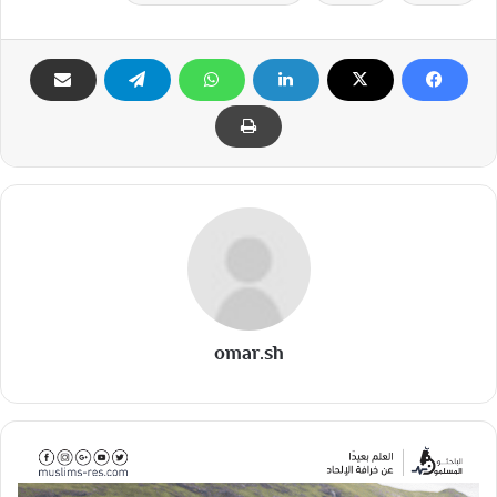
omar.sh
و
ل