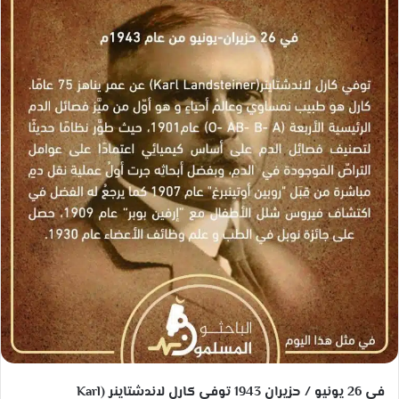
ل
ب
ر
ي
د
ا
إ
ل
ك
ت
ر
و
ن
ي
ا
في 26 يونيو / حزيران 1943 توفي كارل لاندشتاينر (Karl