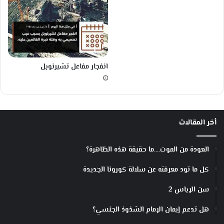
ن
خ
ن
ز
ي
ر
انفجار مفاعل تشيرنوبل
ت
ج
ن
بً
ا
ل
أخر المقالات
ا
ن
العودة من الموت….ما حقيقة هذه الظاهرة؟
ت
ش
كل ما تود معرفته عن سلالة كورونا الجديدة
ا
ر
سن الإياس 2
و
ب
هل تدعم إيمان الإمام الشذوذ الجنسي؟
ا