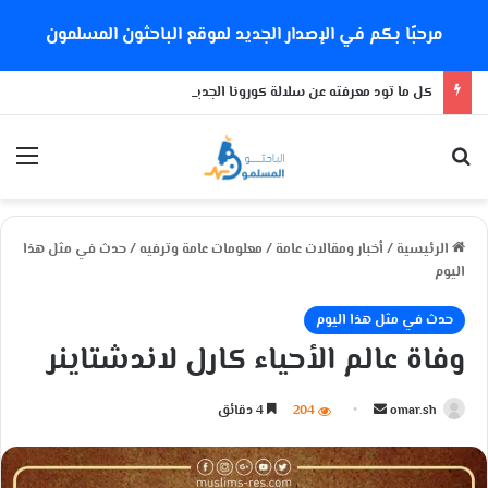
مرحبًا بكم في الإصدار الجديد لموقع الباحثون المسلمون
كل ما تود معرفته عن سلالة كورونا الجديدة
بحث عن
الق
الرئيسية
/
أخبار ومقالات عامة
/
معلومات عامة وترفيه
/
حدث في مثل هذا
اليوم
حدث في مثل هذا اليوم
وفاة عالم الأحياء كارل لاندشتاينر
omar.sh
أ
204
4 دقائق
ر
س