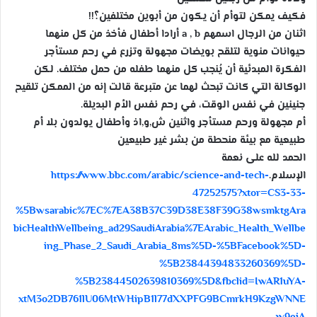
س
فكيف يمكن لتوأم أن يكون من أبوين مختلفين؟!!
ل
اثنان من الرجال اسمهم a , b أرادا أطفال فأخذ من كل منهما
ب
حيوانات منوية لتلقح بويضات مجهولة وتزرع في رحم مستأجر
ر
الفكرة المبدئية أن يُنجب كل منهما طفله من حمل مختلف. لكن
ي
د
الوكالة التي كانت تبحث لهما عن متبرعة قالت إنه من الممكن تلقيح
ا
جنينين في نفس الوقت، في رحم نفس الأم البديلة.
إ
أم مجهولة ورحم مستأجر واثنين ش,و,اذ وأطفال يولدون بلا أم
ل
طبيعية مع بيئة منحطة من بشر غير طبيعين
ك
الحمد لله على نعمة
ت
الإسلام.
https://www.bbc.com/arabic/science-and-tech-
ر
47252575?xtor=CS3-33-
و
%5Bwsarabic%7EC%7EA38B37C39D38E38F39G38wsmktgAra
ن
bicHealthWellbeing_ad29SaudiArabia%7EArabic_Health_Wellbe
ي
ing_Phase_2_Saudi_Arabia_8ms%5D-%5BFacebook%5D-
ا
%5B23844394833260369%5D-
%5B23844502639810369%5D&fbclid=IwAR1uYA-
xtM3o2DB761lU06MtWHipB1l77dXXPFG9BCmrkH9KzgWNNE