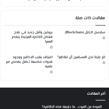
ت
ط
و
مقالات ذات صلة
ر
ع
ل
سلاسل الكُتَل (Blockchain)
بروتين وأمل جديد في علاج
م
فقدان الذاكرة المرتبط بتقدم
خ
العمر!
ر
ا
ف
لمَ علينا نحن المسلمين أن نقاطع؟
اعتراف بغيب الاحافير ووجود
ة
فجوات شاسعة نكمل بقصص غير
م
علمية
ن
خ
ر
ا
ف
أخر المقالات
ة
العودة من الموت….ما حقيقة هذه الظاهرة؟