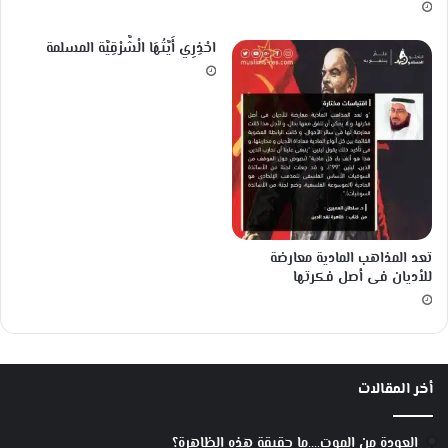
ل
م
احْذِرِي أَيَّتُهَا الْشَّرْقِيَّة المسلمة
ح
ي
ط
ا
ت
تعد المذاهب المادية معارضة
للأديان فى أصل فكرتها
أخر المقالات
العودة من الموت….ما حقيقة هذه الظاهرة؟