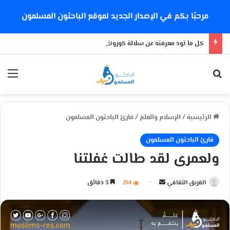
مرحبًا بكم في الإصدار الجديد لموقع الباحثون المسلمون
كل ما تود معرفته عن سلالة كورونا الجديدة
بحث عن
الق
الرئيسية
/
الإسلام والعلم
/
قارئ الباحثون المسلمون
قارئ الباحثون المسلمون
ولعمرى لقد طالت غفلتنا
الفريق الثقافي
أ
214
3 دقائق
ر
س
ل