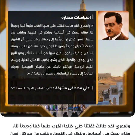
ب
ر
ي
د
ا
إ
ل
ك
ت
ر
و
ن
ي
ا
ولعمرى لقد طالت غفلتنا حتى ظنها الغرب طبعاً فينا وديدناً لنا،
فقام يبحث في أسبابها، وينظر في كنهها، وينقب عن سرها.. فمن