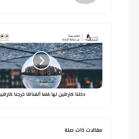
ب
د
خ
ل
ن
ا
ك
ا
ر
ه
دخلنا كارهين لها فلما ألفناها خرجنا كارهي
ي
ن
ل
ه
ا
ف
مقالات ذات صلة
ل