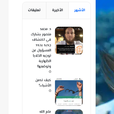
الأشهر
الأخيرة
تعليقات
د. محمد
منصور يشارك
في اكتشاف
جديد يحدد
المسؤول عن
توجيه الخلايا
الظهارية
وتوضعها!
كيف ندمن
الأشياء؟
علم الله