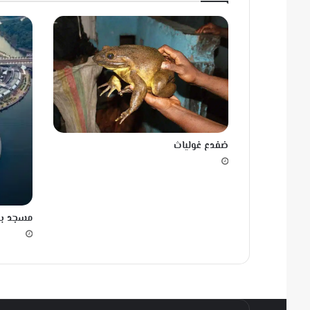
م
ا
أ
ل
ف
ن
ا
ه
ا
خ
ضفدع غولياث
ر
ج
ن
ا
ك
مسجد بوت
ا
ر
ه
ي
ن