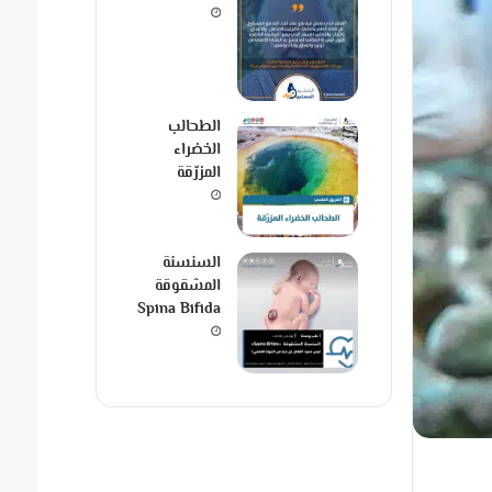
الطحالب
الخضراء
المزرّقة
السنسنة
المشقوقة
Spina Bifida