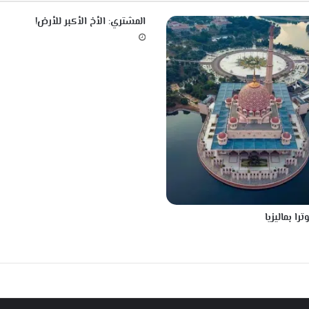
ك
ر
المشتري: الأخ الأكبر للأرض!
و
ا
ط
ب
ا
ل
م
س
ن
ي
ن
را بماليزيا