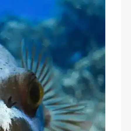
ل
ب
ر
ي
د
ا
إ
ل
ك
ت
ر
و
ن
ي
ا