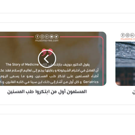
ا
ل
م
س
ل
م
و
ن
أ
ن
المسلمون أول من ابتكروا طب المسنين
و
ل
م
ن
ا
ب
ت