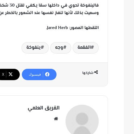
فالينفوخة تحوي في داخلها سمًا يكفي لقتل 30 شخصًا بالغًا!
وسميت بذلك لأنها تنفخ نفسها عند الشعور بالخطر عن طر
التقطها المصور: Jared Herb.
الفقمة
وجه
ينفوخة
شاركها
فيسبوك
‫X
الفريق العلمي
مو
قع
الوي