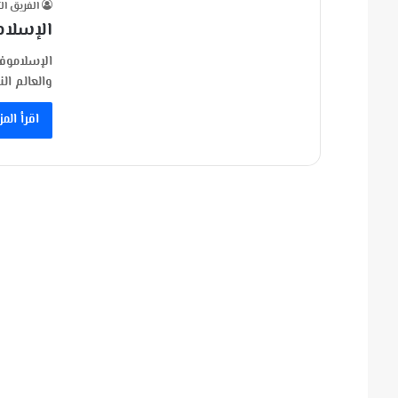
الفريق ال
الإسلام
الإسلاموفو
والعالم ال
اقرأ المز