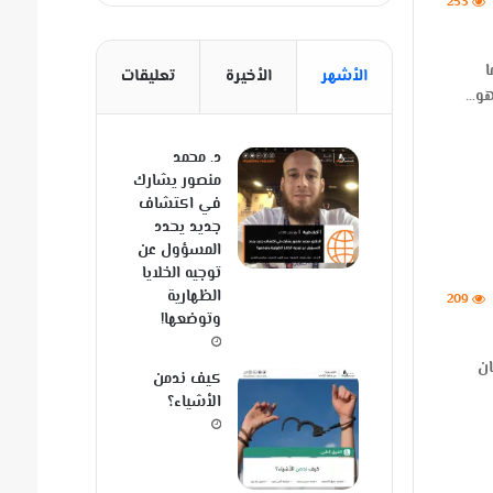
253
ا
الأشهر
الأخيرة
تعليقات
هو…
د. محمد
منصور يشارك
في اكتشاف
جديد يحدد
المسؤول عن
توجيه الخلايا
الظهارية
209
وتوضعها!
إنسان
كيف ندمن
الأشياء؟