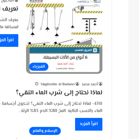
الباحثون
تعريف ا
يعرف الشغل
لمسافة ما.
اقرأ المز
الفيزياء
أحمد محمد
Majdoulin Al Badawi
لماذا نحتاج إلى شرب الماء النقي؟
الماء بالنسب التالية: المخ 80% الدم 83% الرئة…
اقرأ المزيد
الإسلام والعلم