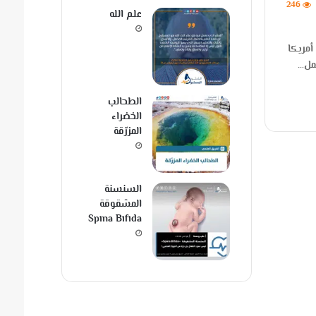
246
علم الله
أمريكا
جمل…
الطحالب
الخضراء
المزرّقة
السنسنة
المشقوقة
Spina Bifida