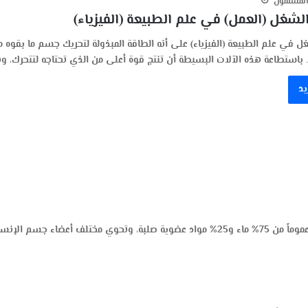
 المسلمون
لشغل (العمل) في علم الطبيعة (الفيزياء)
 في علم الطبيعة (الفيزياء) على أنه الطاقة المبذولة لتحريك جسم ما بقوه م
 باستطاعة هذه الآلات البسيطة أن تنتج قوة أعلى من الذي تحتاجه لتتحرك، و
يد
4741- لماذا نحتاج إلى شرب الماء النقي؟ تتكون أجسامنا عموماً من 75% ماء و25% مواد عضوية صلبة، وتحوي مختلف أعضاء جسم ال