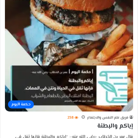
حكمة اليوم
فريق علم النفس والاجتماع
238
إياكم والبطنة
قال عمر بن الخطاب -رضي الله عنه-: “إياكم والبطنة فإنها ثقل في