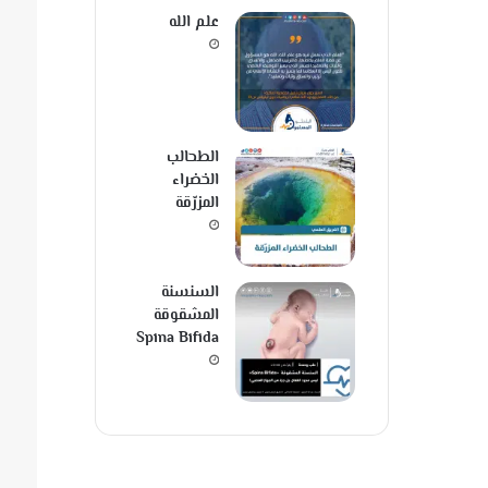
علم الله
الطحالب
الخضراء
المزرّقة
السنسنة
المشقوقة
Spina Bifida