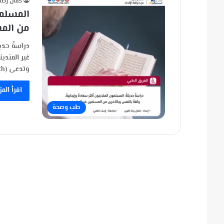
كمال رضا
المسلمو
من المس
دراسةٌ حدي
غير المتدي
وتدعى (J Relig Health)، تصدرها أمريكا،…
اقرأ المز
طب وصحة