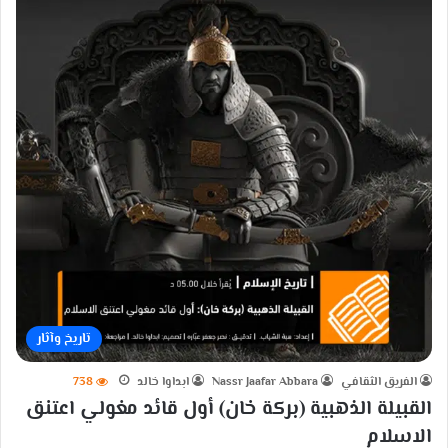
تاريخ وآثار
الفريق الثقافي
Nassr Jaafar Abbara
ابداوا خالد
738
القبيلة الذهبية (بركة خان) أول قائد مغولي اعتنق
الاسلام