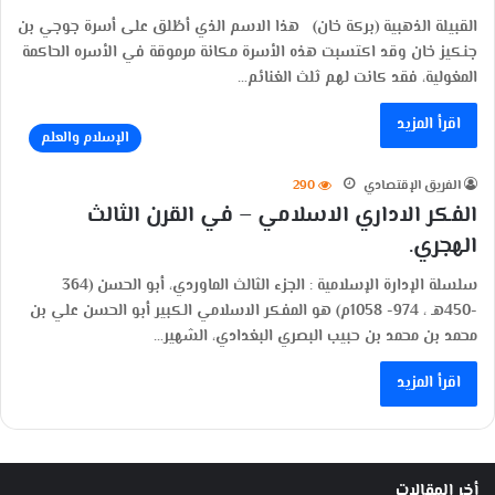
القبيلة الذهبية (بركة خان) هذا الاسم الذي أطُلق على أسرة جوجي بن
جنكيز خان وقد اكتسبت هذه الأسرة مكانة مرموقة في الأسره الحاكمة
المغولية، فقد كانت لهم ثلث الغنائم…
اقرأ المزيد
الإسلام والعلم
الفريق الإقتصادي
290
الفكر الاداري الاسلامي – في القرن الثالث
الهجري.
سلسلة الإدارة الإسلامية : الجزء الثالث الماوردي، أبو الحسن (364
-450هـ ، 974- 1058م) هو المفكر الاسلامي الكبير أبو الحسن علي بن
محمد بن محمد بن حبيب البصري البغدادي، الشهير…
اقرأ المزيد
أخر المقالات