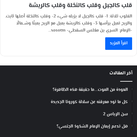
قلب كالجبل وقلب كالنخلة وقلب كالريشة
القلوب ثلاثة: 1- قلب كالجبل لا يزيله شيء 2- وقلب كالنخلة أصلها ثابت،
والريح تميل برأسها 3- وقلب كالريشة يميل مع الريح يمينًا وشـــمالًا
-الإمام: السري بن مغلس السقطي- xosotin…
اقرأ المزيد
أخر المقالات
العودة من الموت….ما حقيقة هذه الظاهرة؟
كل ما تود معرفته عن سلالة كورونا الجديدة
سن الإياس 2
هل تدعم إيمان الإمام الشذوذ الجنسي؟