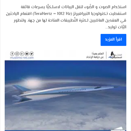
استخدام الصوت و الضّوء لنقل البيانات لاسلكيًّا بسرعات فائقة
استقطبت تكنولوجيا التيراهيرتز (TeraHertz = 1012 Hz) اهتمام الباحثين
في العقدين الماضيين لكثرة التَّطبيقات المتاحة لها من جهة، ولتطور
آليَّات توليد…
اقرأ المزيد