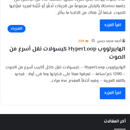
جامعة (Kyoto) باليابان مجموعةً من الجينات تُحفَّز أو تُثَبَّط لمجرد تعرُّضها
للصوت. فكما أنَّ هناك من الخلايا ما يتأثر…
اقرأ المزيد
الفيزياء
أحمد محمد حسن
239
الهايبرلووب HyperLoop كبسولات نقل أسرع من
الصوت
الهايبرلووب HyperLoop – كبسولات نقل داخل أنابيب أسرع من الصوت
– 1200 كم/ساعة – تعرفوا معنا على فكرتها وما هي أولا : فيديو
باللغة العربية – وفيه أخطأ المقدم عدة مرات…
اقرأ المزيد
أخر المقالات