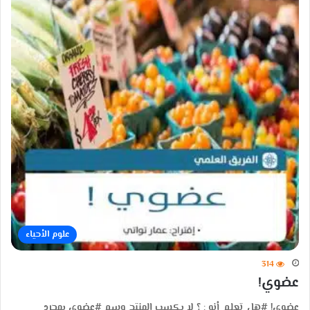
علوم الأحياء
314
عضوي!
عضوي! #هل_تعلم_أنه : ؟ لا يكسب المنتج وسم #عضوي بمجرد