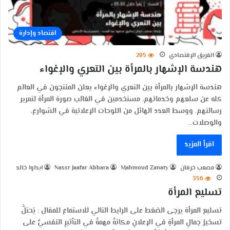
اقتصاد وإدارة
الفريق الإقتصادي
295
هندسة الإشهار بالمرأة بين التعري والإغواء
هندسة الإشهار بالمرأة بين التعري والإغواء يعلن المنتجون في العالم
كله عن سلعهم وخدماتهم، مستخدمين في الغالب صورة المرأة لتمرير
رسالتهم. ووسط العدد الهائل من اللوحات الإعلانية في الشوارع،
والوصلات…
اقرأ المزيد
مصعب خرفان
Mahmoud Zanaty
Nassr Jaafar Abbara
ابداوا خالد
356
تسليع المرأة
تسليع المرأة يرجى الضغط على الرابط التالي للاستماع للمقال : يَحتلُّ
تسخيرُ جمالِ المرأةِ في الإعلانِ مكانةً مهمةً في التأثيرِ النفسيِّ على