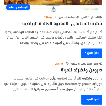
الإسلام والعلم
الفريق الثقافي
أسامة الدبس
279
سُتيتة المحاملي، الفقيهة العالمة الرياضية
أعلام من أمتنا: سُتيتة المحاملي البغدادية، الفقيهة العالمة الرياضية رحمها
الله! ستيتة المحالمي عالمة رياضيات عاشت في النصف الثاني من القرن
العاشر الميلادي، ونشأت في أسرة متعلمة في بغداد. والدها…
اقرأ المزيد
فريق البيولوجيا والتطور
295
داروين ونظرته للمرأة
داروين ونظرته للمرأة بعد إشادتهِ برأي Galton في كاتبهِ العبقرية
الوراثية Hereditary genius حول التّأكيد على حقارة مستوى المرأة ذهنياً
مُقارنَةً بالرّجُل داروين يقول محدداً مستوى قدراتها العقلية بالتالي : …
اقرأ المزيد