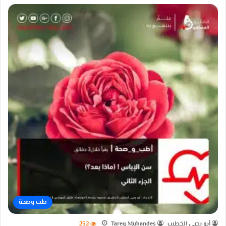
طب وصحة
أبو يحيى الخطيب
Tareq Muhandes
252