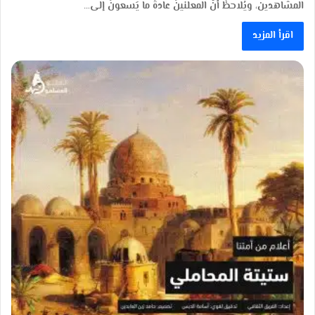
المشاهدين، ويُلاحظُ أنَّ المعلنينَ عادةً ما يَسعونَ إلى…
اقرأ المزيد