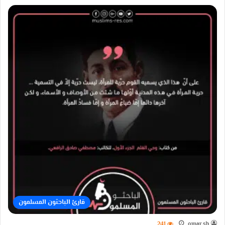
قارئ الباحثون المسلمون
241
omar.sh