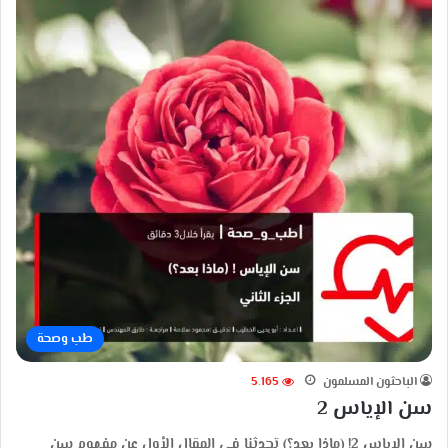
طب وصحة
الباحثون المسلمون
5٬165
سن الإياس 2
سن الإياس 2! (ماذا بعد؟) تحدثنا في المقال الأول عن مفهوم سن