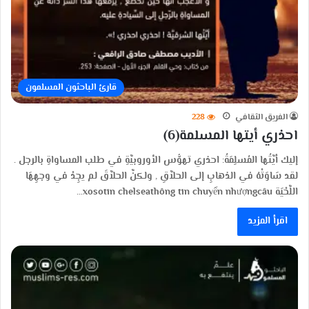
قارئ الباحثون المسلمون
الفريق الثقافي
228
احذري أيتها المسلمة(6)
إليك أيَّتُها المُسلِمَةُ: احذري تهوُّس الأوروبيَّةِ في طلب المساواةِ بالرجل .
لقد سَاوَتْهُ في الذهابِ إلى الحلاَّقِ , ولكنَّ الحلاَّقَ لم يجِدْ في وجهِهَا
اللَّحْيَة xosotin chelseathông tin chuyển nhượngcâu…
اقرأ المزيد