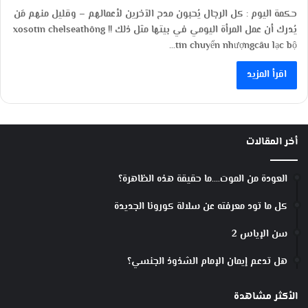
حكمة اليوم : كل الرجال يُحبون مدح الآخرين لأعمالهم – وقليل منهم مَن
يُدرك أن عمل المرأة اليومي في بيتها مثل ذلك !! xosotin chelseathông
tin chuyển nhượngcâu lạc bộ…
اقرأ المزيد
أخر المقالات
العودة من الموت….ما حقيقة هذه الظاهرة؟
كل ما تود معرفته عن سلالة كورونا الجديدة
سن الإياس 2
هل تدعم إيمان الإمام الشذوذ الجنسي؟
الأكثر مشاهدة