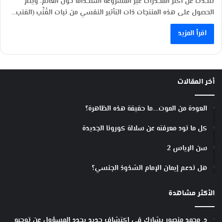
نتحدث عن أكثر المخدرات غير المشروعة استخداماً حول العالم، ويتم
الحصول على هذه المنتجات ذات التأثير النفسي من نبات القُنَّب (القنب…
اقرأ المزيد
أخر المقالات
العودة من الموت….ما حقيقة هذه الظاهرة؟
كل ما تود معرفته عن سلالة كورونا الجديدة
سن الإياس 2
هل تدعم إيمان الإمام الشذوذ الجنسي؟
الأكثر مشاهدة
د. محمد منصور يشارك في اكتشاف جديد يحدد المسؤول عن توجيه