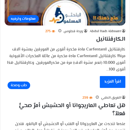
معلومات وترفيه
Abdul Hadi Aldmairi
وردة قطوس
275
الكارفنتانيل
كارفنتانيل Carfentanil مادة مخدرة أقوى من المورفين بعشرة آلاف
مرة!!! كارفنتانيل Carfentanil مادة مخدرة من عائلة المخدرات الأفيونية
أقوى 10،000 (نعم عشرة آلاف) مرة من مخدرالمورفين، وكارفنتانيل هذا
أقوى 100…
اقرأ المزيد
طب وصحة
الفريق الطبي
239
هل تعاطي الماريجوانا أو الحشيش أمرٌ صحيٌّ
فعلاً؟
عندما نتحدث عن الماريجوانا أو القنب أو الحشيش أو البانغو، فنحن