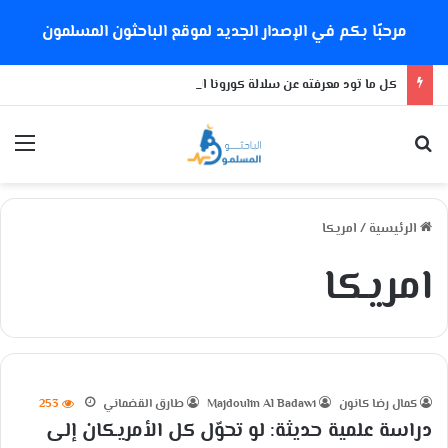
مرحبًا بكم في الإصدار الجديد لموقع الباحثون المسلمون
كل ما تود معرفته عن سلالة كورونا الجديدة
بحث عن
الق
الرئيسية
/
امريكا
امريكا
كمال رضا كانون
Majdoulin Al Badawi
طارق القضماني
253
دراسة علمية حديثة: لو تحوّل كل الأمريكان إلى