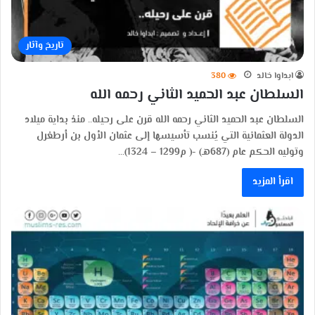
تاريخ وآثار
ابداوا خالد
380
السلطان عبد الحميد الثاني رحمه الله
السلطان عبد الحميد الثاني رحمه الله قرن على رحيله.. منذ بداية ميلاد
الدولة العثمانية التي يُنسب تأسيسها إلى عثمان الأول بن أرطغرل
وتوليه الحكم عام (687هـ) -( م1299 – 1324)…
اقرأ المزيد