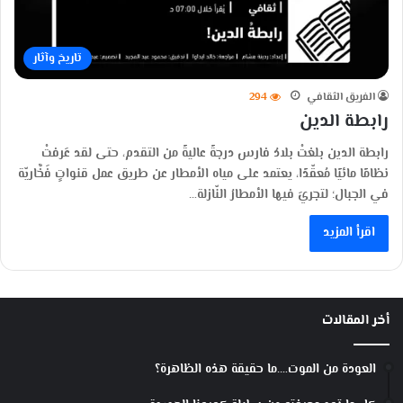
تاريخ وآثار
الفريق الثقافي
294
رابطة الدين
رابطة الدين بلغتْ بلادُ فارس درجةً عاليةً من التقدم، حتى لقد عَرفتْ
نظامًا مائيًا مُعقّدًا، يعتمد على مياه الأمطار عن طريق عمل قنواتٍ فَخَّاريّة
في الجبال؛ لتجريَ فيها الأمطارُ النّازلة…
اقرأ المزيد
أخر المقالات
العودة من الموت….ما حقيقة هذه الظاهرة؟