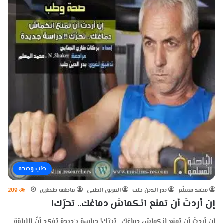
طب وصحة
محمد مسلّم
بدر الدين جلب
الفريق الطبي
فاطمة ططري
209
إن أردتَ أن تمنع انكماش دماغك.. تحرّك!
إن أردتَ أن تمنع انكماش دماغك.. تحرّك! دراسة جديدة تؤكد أنّ اللياقة