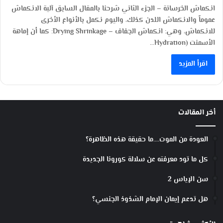
انكماش الخرسانة – الجزء الثاني شرحنا بالمقال السابق آلية الانكماش
عموماً والانكماش اللدن كذلك، واليوم نكمل بالأنواع الأخرى
للانكماش، وهي: انكماش الجفاف – Drying Shrinkage: كما أن إماهة
الأسمنت (Hydration…
اقرأ المزيد
أخر المقالات
العودة من الموت….ما حقيقة هذه الظاهرة؟
كل ما تود معرفته عن سلالة كورونا الجديدة
سن الإياس 2
هل تدعم إيمان الإمام الشذوذ الجنسي؟