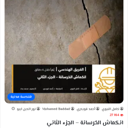
هندسة مدنية
كامل النبوي
أحمد قويدري
Mohamed Baddad
نور الدين ايبو
27٬164
انكماش الخرسانة – الجزء الثاني