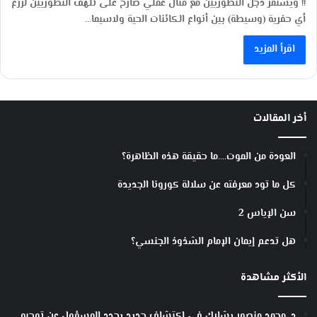
!! ويستمر دجل التطوريين مع مثال عملي صارخ على تلهف التطوريين لزرع
أي حفرية (وسيطة) بين أنواع الكائنات الحية ولاسيما…
اقرأ المزيد
أخر المقالات
العودة من الموت….ما حقيقة هذه الظاهرة؟
كل ما تود معرفته عن سلالة كورونا الجديدة
سن الإياس 2
هل تدعم إيمان الإمام الشذوذ الجنسي؟
الأكثر مشاهدة
د. محمد منصور يشارك في اكتشاف جديد يحدد المسؤول عن توجيه