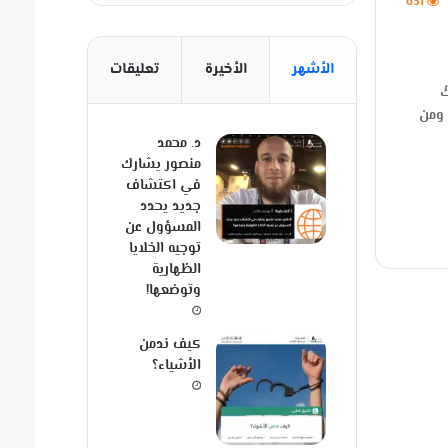
631
الأشهر
الأخيرة
تعليقات
ُ
، ومن
د. محمد
منصور يشارك
في اكتشاف
جديد يحدد
المسؤول عن
توجيه الخلايا
الظهارية
وتوضعها!
كيف ندمن
الأشياء؟