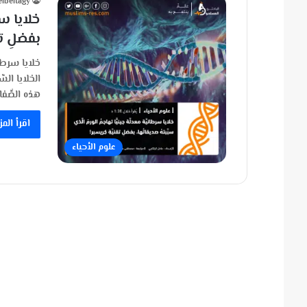
elbeltagy
خلايا سرط
بفضلِ تقن
خلايا سرطاني
الخلايا السّ
هذه الصِّفا
اقرأ المز
علوم الأحياء