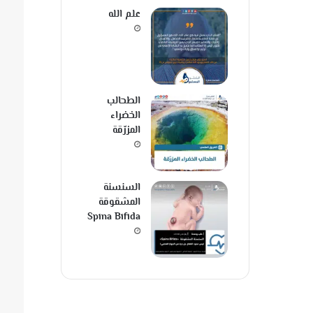
علم الله
الطحالب
الخضراء
المزرّقة
السنسنة
المشقوقة
Spina Bifida