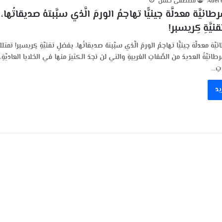
Adel 
مصطفى حسن
انيَّة معدلَّة جينيًّا تهاجمُ الورمَ الَّذي سبَّبتهُ صديقاتُها،
يَّةِ كِريسبر!
َّة معدلَّة جينيًّا تهاجمُ الورمَ الَّذي سبَّبتهُ صديقاتُها، بفضلِ تقنيَّةِ كِريسبر! تمتلك
َرطانيَّةُ العديدَ من الصِّفاتِ الغريبةِ والتي لن تجدَ الكثيرَ منها في الخلايا العاديَّةِ
تِ…
يد