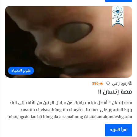
علوم الأحياء
زكريا زاكي
356
قصة إنسان !!
قصة إنسان !! أفضل فيلم جرافيك عن مراحل الجنين من الألف إلى الياء
رابط المنشور على صفحتنا . xosotin chelseathông tin chuyển
nhượngcâu lạc bộ bóng đá arsenalbóng đá atalantabundesligacầu…
اقرأ المزيد