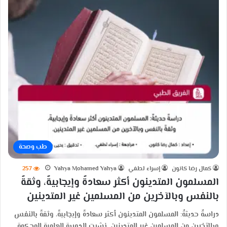
طب وصحة
كمال رضا كانون
إسراء لطفي
Yahya Mohamed Yahya
257
المسلمون المتدينون أكثر سعادةً وإيجابيةً، وثقةً
بالنفس وبالآخرين من المسلمين غير المتدينين
دراسةٌ حديثةٌ: المسلمون المتدينون أكثر سعادةً وإيجابيةً، وثقةً بالنفس
وبالآخرين من المسلمين غير المتدينين. نشرت الدورية العلمية المحكمة