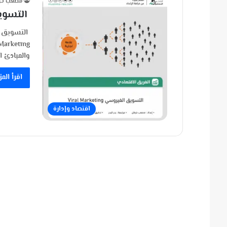
مصعب خر
التسويق الف
والمبادئ ا
اقرأ المز
اقتصاد وإدارة