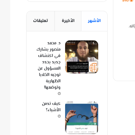
840
الأشهر
الأخيرة
تعليقات
اته،
د. محمد
منصور يشارك
في اكتشاف
جديد يحدد
المسؤول عن
توجيه الخلايا
الظهارية
وتوضعها!
كيف ندمن
الأشياء؟