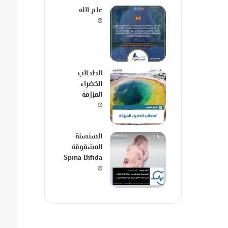
علم الله
الطحالب
الخضراء
المزرّقة
السنسنة
المشقوقة
Spina Bifida