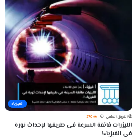
الفيزياء
الفريق العلمي
270
الليزرات فائقة السرعة في طريقها لإحداث ثورة
في الفيزياء!