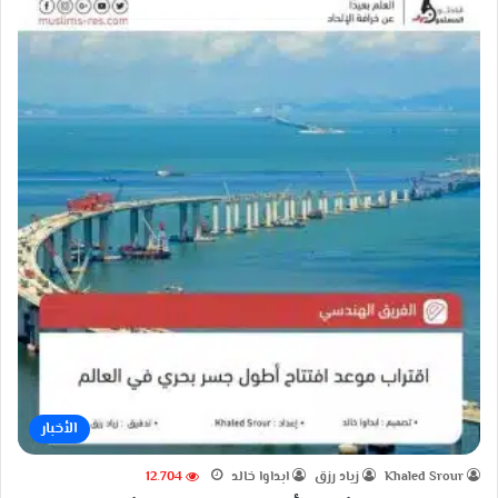
الأخبار
Khaled Srour
زياد رزق
ابداوا خالد
12٬704