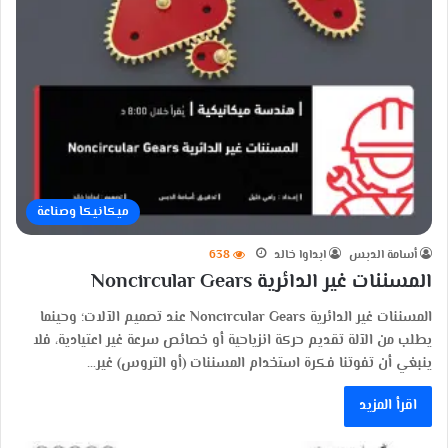
ميكانيكا وصناعة
أسامة الدبس
ابداوا خالد
638
المسننات غير الدائرية Noncircular Gears
المسننات غير الدائرية Noncircular Gears عند تصميم الآلات؛ وحينما
يطلب من الآلة تقديم حركة انزياحية أو خصائص سرعة غير اعتيادية، فلا
ينبغي أن تفوتنا فكرة استخدام المسننات (أو التروس) غير…
اقرأ المزيد