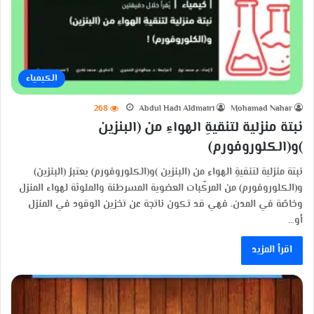
الكيمياء
268
Abdul Hadi Aldmairi
Mohamad Nahar
نبتة منزلية لتنقيةِ الهواءِ من (البنزين
)و(الكلوروفورم)
نبتة منزلية لتنقيةِ الهواءِ من (البنزين )و(الكلوروفورم) يعتبرُ (البنزين)
و(الكلوروفورم) من المركّبات العضوية المسرطنة والملوثة لهواء المنزل
وخاصّة في المدن، فهي قد تكون ناتجة عن تخزين الوقود في المنزل
أو…
اقرأ المزيد