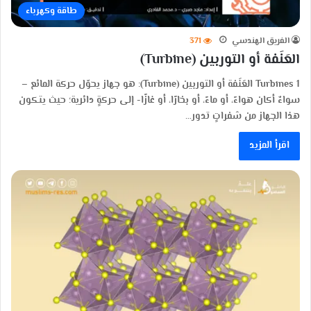
طاقة وكهرباء
الفريق الهندسي
371
العَنَفة أو التوربين (Turbine)
Turbines 1 العَنَفة أو التوربين (Turbine): هو جهاز يحوّل حركة المائع –
سواءٌ أكان هواءً، أو ماءً، أو بخارًا، أو غازًا- إلى حركةٍ دائرية؛ حيث يتكون
هذا الجهاز من شفراتٍ تدور…
اقرأ المزيد