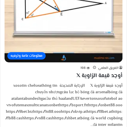
معلومات عامة وترفيه
الفريق العلمي
198
أوجد قيمة الزاوية X
أوجد قيمة الزاوية X الإجابة الصحيحة xosotin chelseathông tin
chuyển nhượngcâu lạc bộ bóng đá arsenalbóng đá
atalantabundesligacầu thủ haalandUEFAevertonxosofutebol ao
vivofutemaxmulticanaisonbethttps://bsport.fithttps://onbet88.ooo
https://i9bet.bizhttps://hi88.ooohttps://okvip.athttps://f8bet.athttps:
//fb88.cashhttps://vn88.cashhttps://shbet.atbóng đá world cupbóng
đá inter milantin…