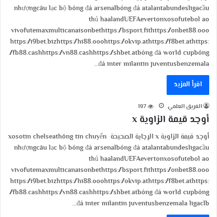
nhượngcâu lạc bộ bóng đá arsenalbóng đá atalantabundesligacầu
thủ haalandUEFAevertonxosofutebol ao
vivofutemaxmulticanaisonbethttps://bsport.fithttps://onbet88.ooo
https://i9bet.bizhttps://hi88.ooohttps://okvip.athttps://f8bet.athttps:
//fb88.cashhttps://vn88.cashhttps://shbet.atbóng đá world cupbóng
đá inter milantin juventusbenzemala…
اقرأ المزيد
الفريق العلمي
197
أوجد قيمة الزاوية x
أوجد قيمة الزاوية x الإجابة الصحيحة xosotin chelseathông tin chuyển
nhượngcâu lạc bộ bóng đá arsenalbóng đá atalantabundesligacầu
thủ haalandUEFAevertonxosofutebol ao
vivofutemaxmulticanaisonbethttps://bsport.fithttps://onbet88.ooo
https://i9bet.bizhttps://hi88.ooohttps://okvip.athttps://f8bet.athttps:
//fb88.cashhttps://vn88.cashhttps://shbet.atbóng đá world cupbóng
đá inter milantin juventusbenzemala ligaclb…