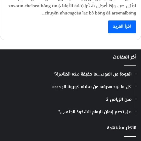
ابتُلِي صبر، وإذا أُعطِي شَكَر! (حلية الأولياء) xosotin chelseathông tin
chuyển nhượngcâu lạc bộ bóng đá arsenalbóng…
اقرأ المزيد
أخر المقالات
العودة من الموت….ما حقيقة هذه الظاهرة؟
كل ما تود معرفته عن سلالة كورونا الجديدة
سن الإياس 2
هل تدعم إيمان الإمام الشذوذ الجنسي؟
الأكثر مشاهدة