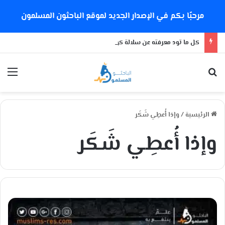
مرحبًا بكم في الإصدار الجديد لموقع الباحثون المسلمون
كل ما تود معرفته عن سلالة كورونا الجديدة
بحث عن
الق
الرئيسية
/
وإذا أُعطِي شَكَر
وإذا أُعطِي شَكَر