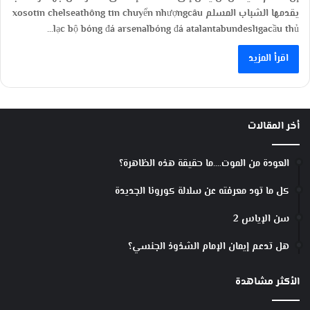
يقدمها الشباب المسلم xosotin chelseathông tin chuyển nhượngcâu
lạc bộ bóng đá arsenalbóng đá atalantabundesligacầu thủ…
اقرأ المزيد
أخر المقالات
العودة من الموت….ما حقيقة هذه الظاهرة؟
كل ما تود معرفته عن سلالة كورونا الجديدة
سن الإياس 2
هل تدعم إيمان الإمام الشذوذ الجنسي؟
الأكثر مشاهدة