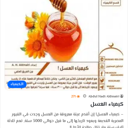
الكيمياء
271
Abdul Hadi Aldmairi
كيمياء العسل
– كيمياء العسل! إن أقدم عينة معروفة من العسل وجدت في القبور
المصرية القديمة ويعود تاريخها إلى ما قبل حوالي 3000 سنة, نعم ثلاثة
آلاف سنة ولا تزال صالحة للأكل!!…