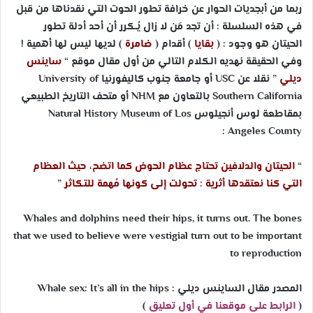
ربما من أبجديات الحوار عن خرافة تطور الحوت التي نقدناها من قبل
في هذه السلسلة : أن تجد مَن لا زال يُـكرر أن أحد أدلة تطور
الحيتان هو وجود : (
بقايا
) أقدام (
ضامرة
) لديها ليس لها أهمية !
وفي الحقيقة نهديه الكلام التالي من أول مقال موقع “
ساينس
ديلي
” نقلا عن
USC
أو جامعة جنوب كاليفورنيا
University of
Southern California
بالتعاون مع
NHM
أو متحف التاريخ الطبيعي
بمقاطعة لوس أنجيلوس
Natural History Museum of Los
:
Angeles County
“
الحيتان والدلافين تحتاج عظام الحوض كما اتضح، حيث العظام
التي كنا نعتقدها أثرية : تحولت إلى كونها مُهمة للتكاثر
”
Whales and dolphins need their hips, it turns out. The bones
that we used to believe were vestigial turn out to be important
to reproduction
المصدر مقال الساينس ديلي :
Whale sex: It’s all in the hips
(
الرابط على موقعنا في أول تعليق
)