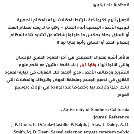
العظمية عند تركيبها
الجميل أنهم ذكروا كيف ترتبط العضلات بهذه العظام الصغيرة
لتوجيه الأعضاء الجنسية أثناء الجماع – وهو ما لا يمت لعظام الفخذ
أو الساق بصلة بعكس ما حاولوا إشاعته من تشابه هذه العظام
بعظام الفخذ أو الساق وأنها بقايا لها !!
فالأمر أشبه بفقرات العصعص في آخر العمود الفقري للإنسان
والتي قالوا أنها (
بقايا
ذيل
) بلا فائدة : فتبين مع تقدم علوم
التشريح ووظائف الأعضاء مدى أهمية تلك الفقرات في نهاية العمود
الفقري في تدعيم الجسم ومنطقة الحوض والأرداف والعضلات التي
ترتكز منها وترتبط بها وخصوصا عند الولادة في الإناث وتوسيع
الحوض
University of Southern California. .
Journal Reference:
J. P. Dines, E. Otárola-Castillo, P. Ralph, J. Alas, T. Daley, A. D.
Smith, M. D. Dean. Sexual selection targets cetacean pelvic