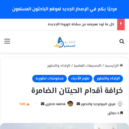
مرحبًا بكم في الإصدار الجديد لموقع الباحثون المسلمون
كل ما تود معرفته عن سلالة كورونا الجديدة
بحث عن
الق
الرئيسية
/
التصنيفات العلمية
/
الإلحاد والتطور
الإلحاد والتطور
علوم الأحياء
منكوشات تطورية
خرافة أقدام الحيتان الضامرة
فريق البيولوجيا والتطور
أ
فاطمة ططري
أ
506
ر
ر
5 دقائق
س
س
ل
ل