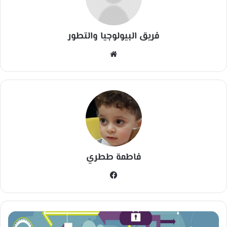
فريق البيولوجيا والتطور
مو
قع
الوي
ب
فاطمة ططري
في
سب
وك
سِ