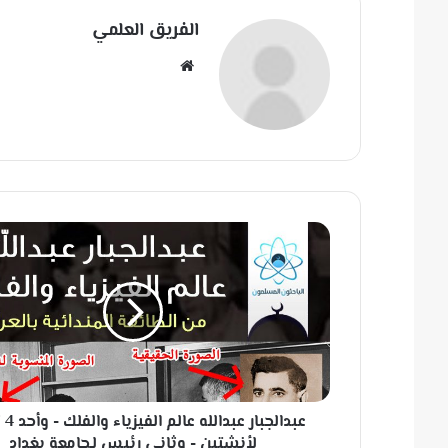
الفريق العلمي
مو
قع
الوي
ب
ع
ب
د
ا
ل
ج
ب
ا
ر
عبدالج
ع
ب
لأنشتين - وثاني رئيس لـجامعة بغداد