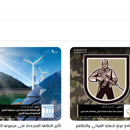
ك
ر
و
ن
ص
ف
ه
ا
أ
ن
ث
ى
!
!
دةٍ مرنةٍ لحماية المباني والطاقم
تأثير الطاقة المتجددة على مجموعة ال