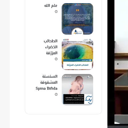
علم الله
الطحالب
الخضراء
المزرّقة
السنسنة
المشقوقة
Spina Bifida