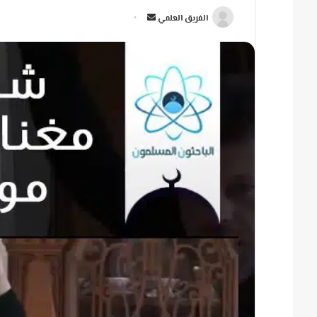
أ
الفريق العلمي
ر
س
ل
ب
ر
ي
د
ا
إ
ل
ك
ت
ر
و
ن
ي
ا