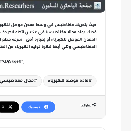
حيث بتحريك مغناطيس في وسط معدن موصل للكهرباء 
فذلك يولد مجالا مغناطيسيا في عكس اتجاه الحركة – 
المعدن الموصل للكهرباء أو بعبارة أدق : سرعة قطع 
المغناطيسي وهي أيضا فكرة توليد الكهرباء من الطا
[su_youtube url=”https://youtu.be/SwrXDjSKqe0″]
مادة موصلة للكهرباء
مجال مغناطيسي
شاركها
فيسبوك
‫X