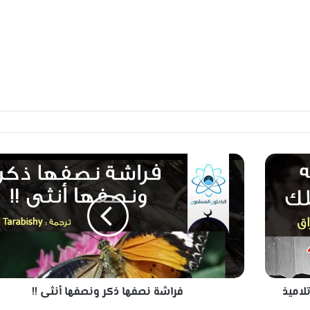
ف
ر
ا
ش
ة
ن
ص
ف
ه
بار عبدالله عالم الفيزياء والفلك - وأحد 4 تلاميذ
فراشة نصفها ذكر ونصفها أنثى !!
ا
ذ