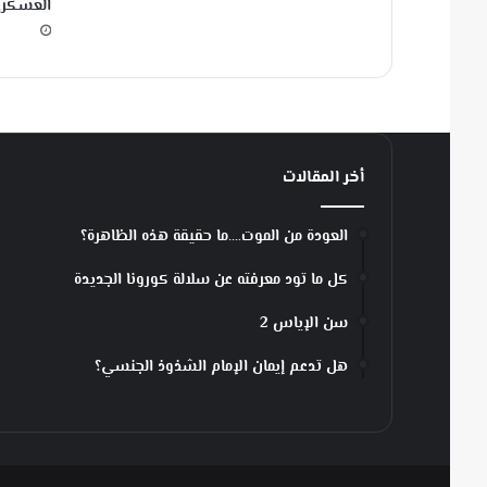
العسكر
ل
ك
-
و
أ
ح
د
4
أخر المقالات
ت
ل
العودة من الموت….ما حقيقة هذه الظاهرة؟
ا
م
كل ما تود معرفته عن سلالة كورونا الجديدة
ي
ذ
سن الإياس 2
ل
أ
هل تدعم إيمان الإمام الشذوذ الجنسي؟
ن
ش
ت
ي
ن