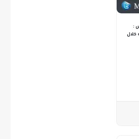
 :
 خلال