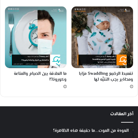
ا
ه
ر
ة
؟
تقميط الرضيع Swaddling مزايا
ما العلاقة بين الصيام والمناعة
ومحاذير يجب التنبُّه لها
وكورونا؟!
أخر المقالات
العودة من الموت….ما حقيقة هذه الظاهرة؟