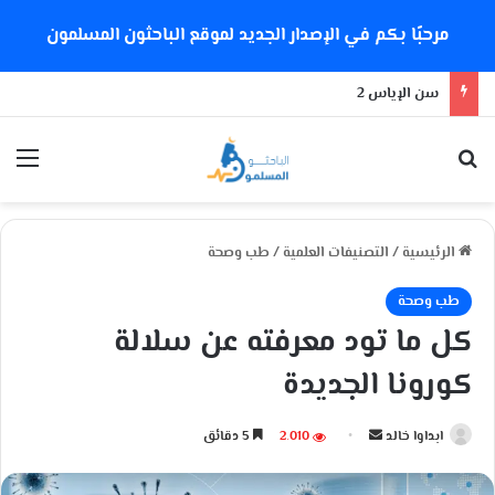
مرحبًا بكم في الإصدار الجديد لموقع الباحثون المسلمون
سن الإياس 2
بحث عن
الق
الرئيسية
/
التصنيفات العلمية
/
طب وصحة
طب وصحة
كل ما تود معرفته عن سلالة
كورونا الجديدة
ابداوا خالد
أ
2٬010
5 دقائق
ر
س