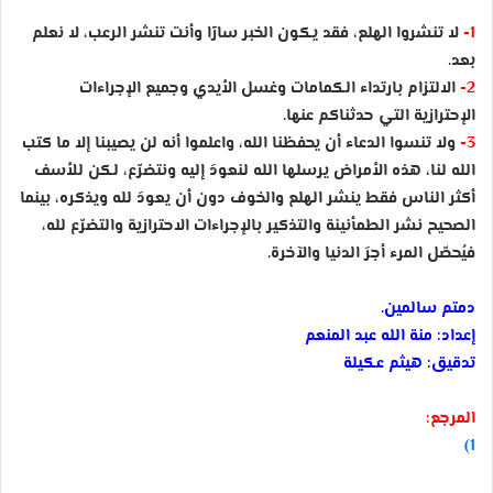
1-
لا تنشروا الهلع، فقد يكون الخبر سارًا وأنت تنشر الرعب، لا نعلم
بعد.
2-
الالتزام بارتداء الكمامات وغسل الأيدي وجميع الإجراءات
الإحترازية التي حدثناكم عنها.
3-
ولا تنسوا الدعاء أن يحفظنا الله، واعلموا أنه لن يصيبنا إلا ما كتب
الله لنا، هذه الأمراض يرسلها الله لنعودَ إليه ونتضرّع، لكن للأسف
أكثر الناس فقط ينشر الهلع والخوف دون أن يعودَ لله ويذكره، بينما
الصحيح نشر الطمأنينة والتذكير بالإجراءات الاحترازية والتضرّع لله،
فيُحصّل المرء أجرَ الدنيا والآخرة.
دمتم سالمين.
إعداد: منة الله عبد المنعم
تدقيق: هيثم عكيلة
المرجع:
1)