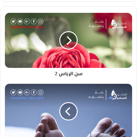
س
ن
ا
ل
إ
ي
ا
س
2
سن الإياس 2
ا
ل
ع
و
د
ة
م
ن