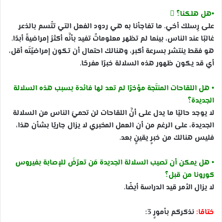
•هل هلكنا؟ 
على رِسلك أخي. ما تفاجأنا به هي ردود الفعل التي تتّسم بالذعر
غالبًا عند الناس، بينما لم تظهر معلوماتٌ تفيد بأنَّه أكثرُ إمراضيةً أبدًا.
هو فقط ينتشر بسرعة أكبر، وهنالك احتمال أن تكون إمراضيّتَه أقل،
أي قد يكون ظهور هذه السلالة خبرًا مفرحًا.
• هل اللقاحات المنتَجة مؤخرًا لم تعد لها فائدة بسبب هذه السلالة
الجديدة؟
لا يوجد حاليًا ما يدل على أنَّ اللقاحات لن تحميَ الناس من السلالة
الجديدة، على الرغم من أن العمل المخبري لا يزال جاريًا بشأن هذا،
فليس هنالك من خبرٍ يقينٍ بعد.
• هل يمكن أن تصيب السلالة الجديدة مَن تعرّضَ للإصابة بفيروس
كورونا من قبل؟
لا يزال الأمر قيد الدراسة أيضًا.
ختامًا:
نذكركم بأمورٍ 3: