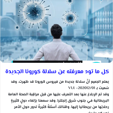
ل
ب
ر
ي
د
ا
إ
ل
ك
ت
ر
كل ما تود معرفته عن سلالة كورونا الجديدة
و
ن
يعلم الجميع أنَّ سلالة جديدة من فيروس كورونا قد ظهرت، وقد
ي
سُميت بـ VUI –202012/01
ا
وقد تم الإبلاغ عنها بعد التعرف عليها من قبل مراقِبة الصحة العامة
البريطانية في جنوب شرق إنجلترا. وقد سمعنا بإلغاء دولٍ كثيرةٍ
رحلاتِها من بريطانيا إليها. وهنالك أسئلةٌ كثيرةٌ تدور حول الأمر