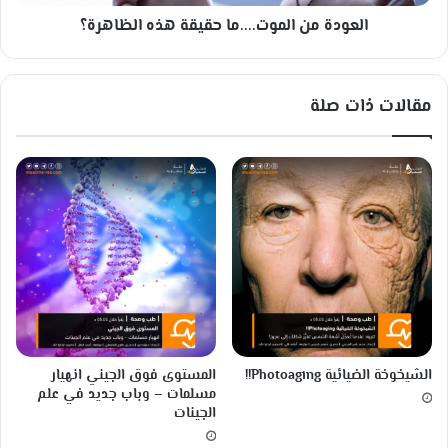
ا
العودة من الموت....ما حقيقة هذه الظاهرة؟
ل
م
و
ت
مقالات ذات صلة
.
.
.
.
م
ا
ح
ق
ي
ق
ة
ه
ذ
الشيخوخة الضيائية Photoaging!!
المستوى فوق الجيني انهيار
ه
مسلمات – وباب جديد في علم
ا
الجينات
ل
ظ