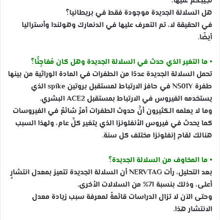
نجيبكم عليها:
هل السلالة الجديدة موجودة فقط في بريطانيا؟
في الحقيقة لا، تم التعرف عليها في الدنمارك وهولندا وأستراليا
أيضًا.
• ما التغير الذي حدث في السلالة الجديدة وهل كان مُفاجِئًا؟
تحمل السلالة الجديدة عددًا من الطفرات في المادة الوراثية من بينها
طفرة N501Y في حافز الارتباط لمستقبل بروتين spike الذي
يستخدمه الفيروس في الارتباط بمستقبل ACE2 البشري.
وما لا يعلمه الكثيرون أنَّ حدوث الطفرات أمرٌ شائعٌ في الفيروسات
كما يحدث في فيروس الأنفلونزا الذي يتغير كلَّ عام، ولهذا السبب
هنالك لقاح إنفلونزا مختلف كل سنة.
• ما المخاوف من السلالة الجديدة؟
بعد التحليل، رأت NERVTAG أن السلالة الجديدة تتميز بمعدل انتشارٍ
أعلى، وذلك بنسبة 71% من السلالات الأخرى.
وحتى الآن لا تزال الدراسات قائمةً لمعرفة سبب زيادة معدل
الانتشار هذا.