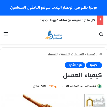
مرحبًا بكم في الإصدار الجديد لموقع الباحثون المسلمون
كل ما تود معرفته عن سلالة كورونا الجديدة
بحث عن
الق
الرئيسية
/
التصنيفات العلمية
/
الكيمياء
الكيمياء
علوم الأحياء
كيمياء العسل
Abdul Hadi Aldmairi
أ
272
5 دقائق
ر
س
ل