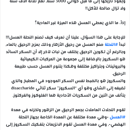
ويعود تاريخها إلى ما قبل حوالي 3000 سنة, نعم ثلاثة آلاف سنة
ولا تزال صالحة للأكل!!
إذاً، ما الذي يعطي العسل هذه الميزة غير العادية؟
للإجابة على هذا السؤال، علينا أن نعرف كيف تصنع النحلة العسل!!!
تبدأ
#النحلة
صنع العسل من رحيق الأزهار وذلك بمزج الرحيق بالماء,
وبالرغم أن تكوين الرحيق يختلف من نبات لآخر إلا أن السكر السائد
هو السكروز بالإضافة إلى مجموعة من المركبات الكيميائية
والبروتينات وبتراكيز مختلفة وهكذا يتنوع العسل حسب طبيعة
الرحيق.
والسكروز هو بالضبط نفس السكر الموجود في المطبخ والذي
تضيفه إلى الشاي وهو أي “السكروز” سكر ثنائي disaccharide
يتألف من اثنين من السكريات الأحادية هما الغلوكوز والفركتوز.
تقوم النحلات العاملات بجمع الرحيق من الزهور وتخزنه في معدة
#العسل
-وهي معدة مختلفة عن المعدة الخاصة بجهاز النحلة
الهضمي-, وفي معدة العسل تقوم الانزيمات بتفكيك السكروز إلى