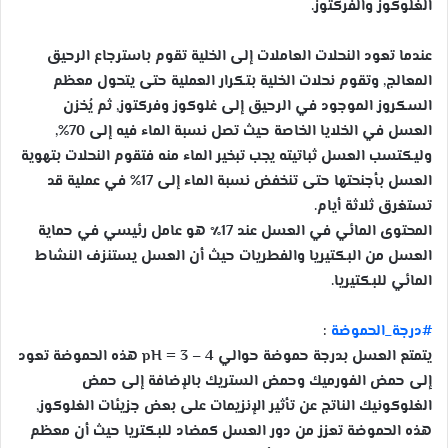
الغلوكوز والفركتوز.
عندما تعود النحلات العاملات إلى الخلية تقوم باسترجاع الرحيق
المعالج, وتقوم نحلات الخلية بتكرار العملية حتى يتحول معظم
السكروز الموجود في الرحيق إلى غلوكوز وفركتوز, ثم يُخزن
العسل في الخلايا الخاصة حيث تصل نسبة الماء فيه إلى 70%,
وليكتسب العسل ثباتيته يجب تبخير الماء منه فتقوم النحلات بتهوية
العسل بأجنحتها حتى تنخفض نسبة الماء إلى 17% في عملية قد
تستغرق ثلاثة أيام.
المحتوى المائي في العسل عند 17٪ هو عامل رئيسي في حماية
العسل من البكتيريا والفطريات حيث أن العسل يستنزف النشاط
المائي للبكتيريا.
#درجة_الحموضة
:
يتمتع العسل بدرجة حموضة حوالي pH = 3 – 4 هذه الحموضة تعود
إلى حمض الفورميك وحمض الستريك بالإضافة إلى حمض
الغلوكونيك الناتج عن تأثير الإنزيمات على بعض جزيئات الغلوكوز,
هذه الحموضة تعزز من دور العسل كمضاد للبكتريا حيث أن معظم