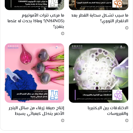
و
ي
ك
ا
ما سبب تشكل سحابة الفطر بعد
ما مركب نترات الأمونيوم
ي
س
الانفجار النووي؟
(NH4NO3)؟ وماذا يحدث له عندما
ف
يَّ
ينفجر؟
ت
ل
م
ل
ا
م
ك
س
ت
ا
ش
ف
ا
ة
ف
ا
ه
ل
ا
ك
؟
و
و
ن
م
يّ
الاختلافات بين البكتيريا
إنتاج صبغة زرقاء من سائل البنجر
ا
ة
والفيروسات
الأحمر بتدخل كيميائي بسيط
ه
ي
خ