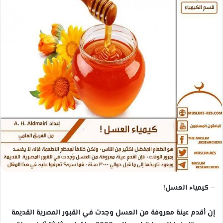
ب
ر
ي
د
ا
إ
ل
ك
ت
ر
و
ن
ي
ا
– كيمياء العسل!
إن أقدم عينة معروفة من العسل وجدت في القبور المصرية القديمة