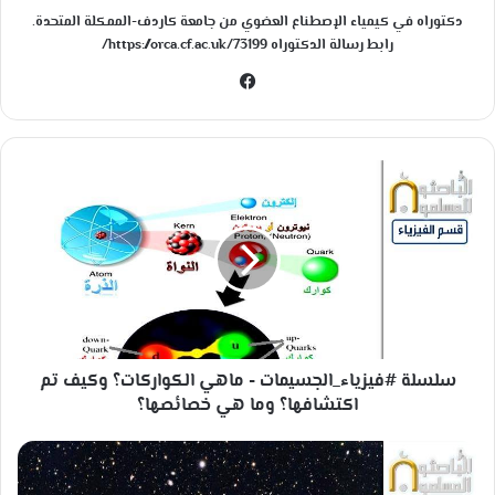
دكتوراه في كيمياء الإصطناع العضوي من جامعة كاردف-الممكلة المتحدة.
رابط رسالة الدكتوراه https://orca.cf.ac.uk/73199/
في
سب
وك
س
ل
س
ل
ة
#
ف
ي
ز
سلسلة #فيزياء_الجسيمات - ماهي الكواركات؟ وكيف تم
ي
ا
اكتشافها؟ وما هي خصائصها؟
ء
_
ت
ا
ل