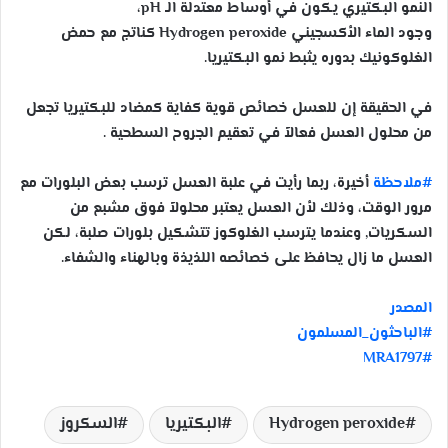
النمو البكتيري يكون في أوساط معتدلة الـ pH،
وجود الماء الأكسجيني Hydrogen peroxide كناتج مع حمض
الغلوكونيك بدوره يثبط نمو البكتيريا.
في الحقيقة إن للعسل خصائص قوية كفاية كمضاد للبكتيريا تجعل
من محلول العسل فعالاً في تعقيم الجروح السطحية .
#ملاحظة
أخيرة، ربما رأيت في علبة العسل ترسب بعض البلورات مع
مرور الوقت، وذلك لأن العسل يعتبر محلولاً فوق مشبع من
السكريات, وعندما يترسب الغلوكوز تتشكيل بلورات صلبة، لكن
العسل ما زال يحافظ على خصائصه اللذيذة وبالهناء والشفاء.
المصدر
#الباحثون_المسلمون
#MRA1797
Hydrogen peroxide
البكتيريا
السكروز