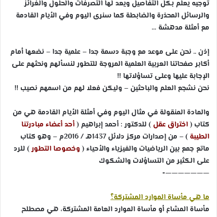
توجيه يعلم بكل التفاصيل ويعد لها التصرفات والحلول والغرائز
والرسائل المحذرة والضابطة كما سنرى اليوم وفي الأيام القادمة
مع أمثلة مدهشة …
إذن .. نحن على موعد مع وجبة دسمة جدا – علمية جدا – نضعها أمام
أكابر صفحاتنا العربية العلمية المروجة للتطور لنسألهم ونحثهم على
الإجابة عليها وعلى تساؤلاتها !!
نحن نشجع العلم والباحثين – وليكن فعلا لهم من اسمهم نصيب !!
والمادة المنقولة في مثال اليوم وفي أمثلة الأيام القادمة هي من
كتاب (
اختراق عقل
) للدكتور : أحمد إبراهيم (
أحد أعضاء مبادرتنا
الطيبة
) – من إصدارات مركز دلائل 1437هـ / 2016م – وهو كتاب
ماتع جمع بين الرياضيات والفيزياء والأحياء (
وخصوصا التطور
) للرد
على الكثير من التساؤلات والشكوك
———————-
ما هي مأساة الموارد المشتركة؟
مأساة المشاع أو مأساة الموارد العامة المشتركة، هي مصطلح