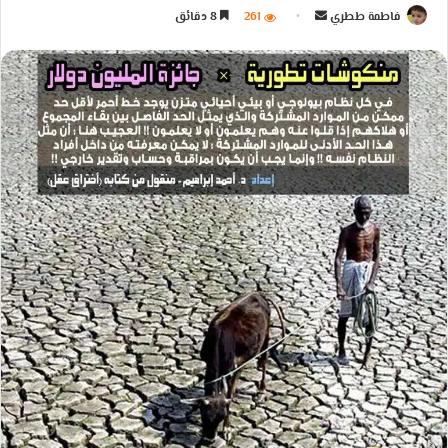
ر
ر
فاطمة ططري
أ
261
8 دقائق
س
س
ر
ل
ل
س
ب
ب
ل
ر
ر
ب
ي
ي
ر
د
د
ي
ا
ا
د
إ
إ
ا
ل
ل
إ
ك
ك
ل
ت
ت
ك
ر
ر
ت
و
و
ر
ن
ن
و
ي
ي
ن
ا
ا
ي
ا