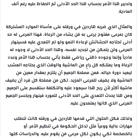
وتدبير هذا الأمر بحساب هذا الحد الأدنى ثم الحفاظ عليه رغم أنف
المادية.
والمثال الذي ضربه هاردين في ورقته على مأساة الموارد المشتركة
كان بمرعى مفتوح يرعى به مَن يشاء من الرعاة، فهذا المرعى له حد
أدنى تحتاجه الحشائش لإعادة النمو ولو تم التعدي عليه فسينهار
المرعى ولن يتمكن من تجديد نفسه، وهذا الحد الأدنى لا وجود له
مادياً وإنما وجوده ذهني رياضي فقط يأتي بحساب هذا الأمر وعدد
الرعاة وما يمتلكه كل راعٍ من الماشية والوقت الذي يحتاجه العشب
ليعيد دورة حياته، فمن مصلحة الجميع أن يلتزم بمقدار معين من
الماشية ولا يضيف للمرعى المزيد، لكن من مصلحة كل فرد أن يضيف
ماشية أكثر لأن ربح هذا سيعود عليه والتكلفة ستقسم على الجميع.
ومن هنا يحدث التعدي على الحد الأدنى للمورد فينهار ويخسر الجميع
المرعى الذي كانوا يعتمدون عليه.
ولذلك فكل الحلول التي قدمها هاردين في ورقته كانت تتطلب
مهارات عالية ووعياً مثل تدخل الحكومة في تنظيم الأمر. أو
بالخصخصة لكي يكون لكل مرعى مَن يقوم عليه. والدراسات كلها