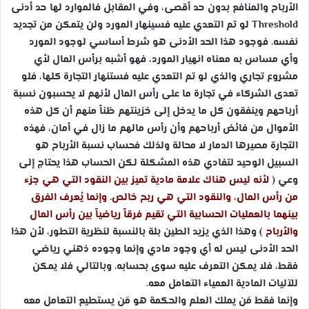
الأرباح والمنافع بدون حد أقصى، وفي المقابل فالموارد لها حد أدنى
Threshold
لو تم التعدي عليه فسينهار المورد ولن يتمكن من تجديد
نفسه. فوجود هذا الحد الأدنى هو شرط أساسي لوجود المورد
وأي مساس به معناه انهيار المورد، فهو أشبه برأس المال لأي
مشروع تجاري والذي لو تم التعدي عليه فستنهار التجارة كلها، فلو
تعدى الشركاء في تجارة ما على رأس المال لأنهم لا يحسبون نسبة
أرباحهم وينفقون كل ما يدخل إلى خزينتهم ظناً منهم أن كل هذه
الأموال من فائض أرباحهم وأن رأس مالهم ما زال في أمان، فهذه
التجارة مصيرها الدمار لا محالة ولذلك فحساب نسبة الأرباح هو
السبيل الوحيد لتفادي هذه المشكلة لكن الحساب هذا يحتاج إلى
وعي (
لأنه ليس هناك علامة مادية تميز بين النقود التي هي جزء
من رأس المال، والنقود التي هي ربح خالص. وإنما يُعرف الفرق
بينهما بالعمليات الحسابية التي تقيم فرقاً رياضياً بين رأس المال
والأرباح
) وهذا الذي يزيد الطين بلة بالنسبة لنظرية التطور، لأن هذا
الحد الأدنى ليس له أي وجود مادي وإنما وجوده ذهني رياضي
فقط، فلا يمكن التعرف عليه سوى بحسابه. وبالتالي فلا يمكن
للآليات المادية العمياء التعامل معه.
وإنما فقط مَن يملك العلم والحكمة هو مَن يستطيع التعامل معه