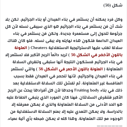
شكل (36)
وكل فرد يمكنه أن يستثمر في بناء العيدان أو بناء الجراثيم، لكن بلا
شك أن مَن يستثمر في بناء الجراثيم هو الذي سيبقى نسله لأن كل
جرثومة تتحول إلى مستعمرة جديدة، ولكن مَن يستثمر في بناء
العيدان الداعمة فتكون هذه نهايته ولا يبقى نسله، فلو كان هناك
سلالة تغلب عليها الاستراتيجية الاستغلالية
Cheaters
(
الملونة
باللون الأخضر في الشكل 36
) تريد دائماً الربح الأكبر فلا تستثمر إلا
في بناء الجراثيم فستكون النتيجة أنها ستبقى وتنقرض السلالة
المتعاونة (
الملونة باللون الأحمر في الشكل 36
) والتي تستثمر
في بناء العيدان والجراثيم، لأنها تنحصر في العيدان فقط بسبب
المنافسة غير المتعاونة، ثم تفشل تلك السلالة الاستغلالية بعد
ذلك في بناء
Fruiting body
وحدها لأن كل أفرادها يبحث عن الربح
الأكبر فتنقرض السلالتان. فهنا كان المورد الذي ينبغي الحفاظ عليه
هو الحد الأدنى من السلالة المتعاونة والذي لا يمكن معرفته إلا
بالدراسة، ولا يمكن التعدي عليه إلا بمنع السلالة الاستغلالية من
الوجود مع تلك المتعاونة، وهذا كله لا يمكن ضبطه بأي آلية عمياء.
———————