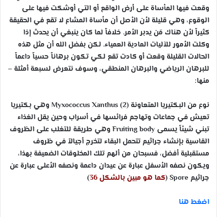
وقعت فيها المأساة على أرض الواقع أو التي أوشكت فيها على
الوقوع، وهي قليلة لأن الأصل أن مأساة المشاع لا تقع في الحقيقة
كثيراً لأن هناك مَن يدبر الأمر. خلافاً لما كان ينبغي أن يحدث إذا
وكلت الأمور للآليات المادية العمياء. لكن بفضل الله أن مثل هذه
الحالات القليلة وقعت أو كادت تقع لكي تكون برهاناً حسياً داعماً
للبرهان الرياضي والبرهان المنطقي، وسوف نتعرض لسبعة أمثلة –
منها:
نوع من البكتيريا المتعاونة (2)
Myxococcus Xanthus
وهي بكتيريا
تعيش في جماعات وتهاجم فرائسها في أسراب وحين يقل الغذاء
تبني شيئاً يسمى
Fruiting body
وهي طريقة للتغلب على الظروف
القاسية بإنشاء جراثيم تتحمل البقاء لتخرج أجيالاً في ظروف
مستقبلية أفضل، فسبحان من ألهم تلك المخلوقات الضعيفة بهذا،
ويكون نصفه الأسفل عبارة عن عيدان داعمة ونصفه الأعلى عبارة عن
جراثيم
Spore
(
كما هو مبين بالشكل 36
)
اضغط هنا