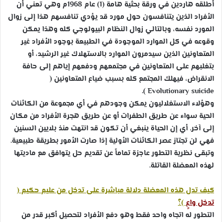
أطلقه هاردين في ورقة بحثية هامة (1) عام 1968م وهي تعني أن
الأفراد الذين يتنافسون حول مورد قد يؤدي تنافسهم هذا إلى زوال
المورد نفسه، وبالتالي زوال النظام البيولوجي كله وهذا يمكن
وقوعه في كل الموارد الموجودة في الطبيعة بوجود الأفراد غير
المتعاونين الذين سيدمرون الموارد بالاستهلاك غير الرشيد، أو
بتغلبهم على المتعاونين في مجتمعهم ودفعهم إياهم إلى حافة
الانقراض، فيهلك المجتمع كله بسبب ضياع المتعاونين (
).
Evolutionary suicide
وهؤلاء الاستغلاليون يمكن وجودهم في أي مجموعة من الكائنات
الحية سواء عن طريق الطفرات أو عن طريق هجرة الأفراد من مكان
إلى آخر. أي إن الحياة ينبغي أن تكون قد انتهت منذ بلايين السنين
فهي لن تجتاز عصر الكائنات الأولية إذا صارت الأمور بطريقة طبيعية.
وتبقى نظرية التطور عاجزة تماماً عن تقديم حل يتوافق مع ماديتها
لهذه المعضلة القاتلة.
كيف تدل هذه المعضلة دلالة مباشرة على تدخل من عليم حكيم (
تدخل واعٍ
)؟
التطور له اتجاه واحد فقط وهو دفع الأفراد لتحصيل أكبر قدر من