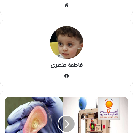
مو
قع
الوي
ب
فاطمة ططري
في
سب
وك
ر
ح
ل
ة
ف
ي