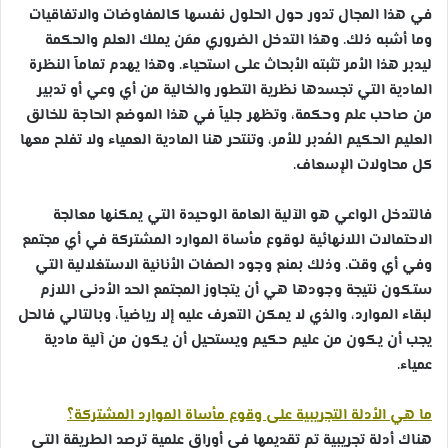
في هذا المجال تدور حول الحلول نفسها كالمفاوضات والاتفاقيات
وما أشبه ذلك. وهذا التدخل الضروري ممَن يملك العلم والحكمة
ليدبر هذا الأمر تثبته الأبحاث على استحياء. وهذا يهدم تماماً النظرة
المادية التي تجسدها نظرية التطور والخالية من أي وعي أو تدبير
من صاحب علم وحكمة، وتظهر جلياً في هذا الموضع الحاجة للخالق
العليم الحكيم المُدبر للأمر، وتنتحر هنا المادية العمياء ولا تفلح معها
كل محاولات الإسعاف.
فالتدخل الواعي هو الآلية العامة الوحيدة التي يمكنها معالجة
الاحتمالات اللانهائية لوقوع مأساة الموارد المشتركة في أي مجتمع
وفي أي وقت. وذلك بمنع وجود الصفات الأنانية الاستغلالية التي
ستكون نتيجة وجودها هي أن يتجاوز المجتمع الحد الأدنى اللازم
لبقاء الموارد، والذي لا يمكن التعرف عليه إلا رياضياً، وبالتالي فالحل
يجب أن يكون من عليم حكيم ويستحيل أن يكون من آلية مادية
عمياء.
ما هي الأدلة التجريبية على وقوع مأساة الموارد المشتركة؟
هناك أدلة تجريبية تم تقديمها في أوراق علمية ترصد الطريقة التي