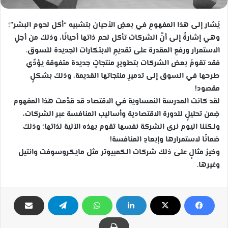
يُشار إلى هذا المفهومِ في بعضِ الأحيان بتشبيه “أكل لحوم البشر”؛
وهي إشارةٌ إلى أنَّ الشركات تأكل لحم ذاتها أحيانًا، وذلك من أجلِ
الاستمرار ورفعِ المقدرة على تقديمِ الابتكارات الجديدة للسوق.
فقد تقومُ بعض الشركات بتطويرِ منتجاتٍ جديدة متفوقة يؤدِّي
طرحها في السوق إلى تدميرِ منتجاتها القديمة، وذلك بشكلٍ
مقصود!
لقد كانت المدرسة النمساوية في الاقتصاد قد قدَّمت هذا المفهوم
ضِمن تحليلٍ للدورة الاقتصادية وأساليب المنافسة عبر الشركات،
ولكننا اليوم نرى الشركة نفسها تقوم بهذه الآلية لذاتها؛ وذلك
ضمانًا لاستمرارها وإبعادِ المنافسة!
وخيرُ مثالٍ على ذلك شركات الكمبيوتر مثل مايكروسوفت وانتيل
وغيرها.