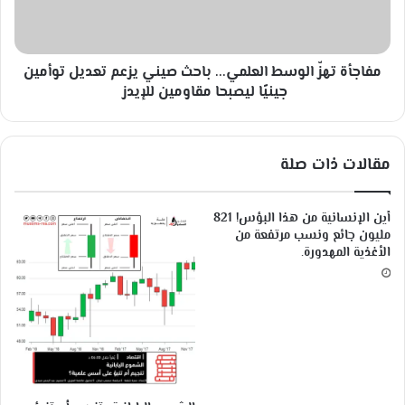
ا
ت
ب
ه
ا
زّ
ل
مفاجأة تهزّ الوسط العلمي... باحث صيني يزعم تعديل توأمين
ا
م
ل
جينيًا ليصبحا مقاومين للإيدز
ن
و
ط
س
ق
ط
مقالات ذات صلة
ا
ا
ل
ل
إ
ع
أين الإنسانية من هذا البؤس! 821
ل
ل
مليون جائع ونسب مرتفعة من
ه
م
الأغذية المهدورة.
ي
ي
.
.
.
ب
ا
ح
ث