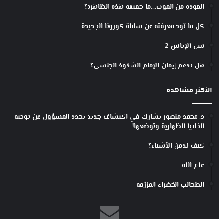
ن
العودة من الموت….ما حقيقة هذه الظاهرة؟
يً
ا
كل ما تود معرفته عن سلالة كورونا الجديدة
ل
ي
سن الإياس 2
ص
ب
هل تدعم إيمان الإمام الشذوذ الجنسي؟
ح
ا
الأكثر مشاهدة
م
ق
ا
د. محمد منصور يشارك في اكتشاف جديد يحدد المسؤول عن توجيه
و
الخلايا الظهارية وتوضعها!
م
ي
كيف ندمن الأشياء؟
ن
ل
علم الله
ل
الطحالب الخضراء المزرّقة
إ
ي
د
ز