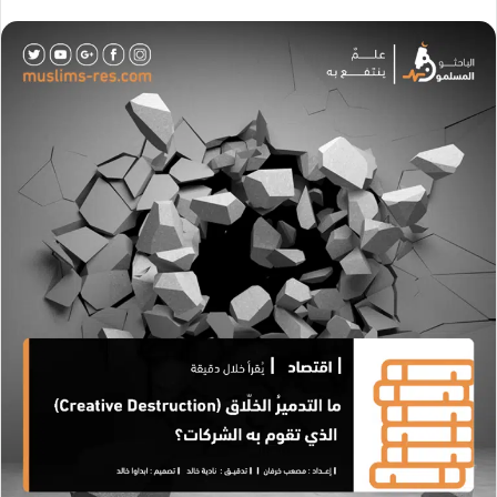
ر
ر
س
س
ل
ل
ب
ب
ر
ر
ي
ي
د
د
ا
ا
إ
إ
ل
ل
ك
ك
ت
ت
ر
ر
و
و
ن
ن
ي
ي
ا
ا